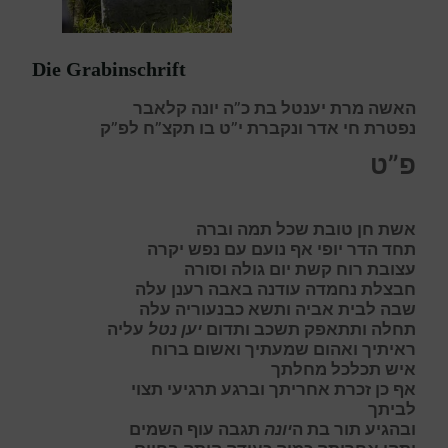
Die Grabinschrift
האשה מרת יענטל בת כ”ה יונה קלאבר
נפטרת חי אדר ונקברת י”ט בו תקצ”ח לפ”ק
פ”ט
אשת חן טובת שכל תמה וברה
תחד הדר יופי אף נועם עם נפש יקרה
עצובת רוח קשת יום גולה וסורה
חבצלת נחמדה עודנה באבה רענן עלה
שבה לבית אביה ותשא כבנעוריה עלה
תחלה ותתאפק תשכב ותדום
יען נטל
עליה
ראיתיך ואהום שמעתיך ואשום ברוח
איש תכלכל מחלתך
אף כן זכרת אחריתך וברגע תרגיעי תצוי
לביתך
ובהגיע תור בת ה
יונה
תגבה עוף השמים