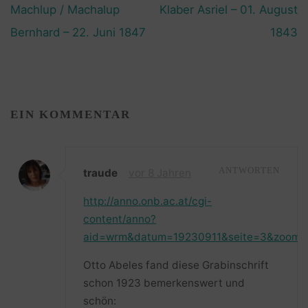
Machlup / Machalup
Klaber Asriel – 01. August
Bernhard – 22. Juni 1847
1843
EIN KOMMENTAR
traude
vor 8 Jahren
ANTWORTEN
http://anno.onb.ac.at/cgi-
content/anno?
aid=wrm&datum=19230911&seite=3&zoom
Otto Abeles fand diese Grabinschrift
schon 1923 bemerkenswert und
schön: