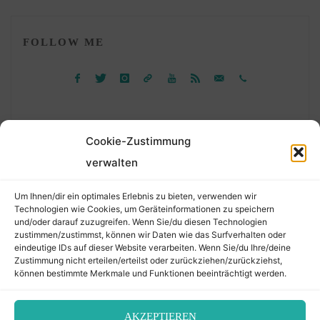
FOLLOW ME
Cookie-Zustimmung
verwalten
Suchen
Um Ihnen/dir ein optimales Erlebnis zu bieten, verwenden wir
nach:
Technologien wie Cookies, um Geräteinformationen zu speichern
und/oder darauf zuzugreifen. Wenn Sie/du diesen Technologien
zustimmen/zustimmst, können wir Daten wie das Surfverhalten oder
eindeutige IDs auf dieser Website verarbeiten. Wenn Sie/du Ihre/deine
©2026 Der Transkribierer
Zustimmung nicht erteilen/erteilst oder zurückziehen/zurückziehst,
können bestimmte Merkmale und Funktionen beeinträchtigt werden.
Back
AKZEPTIEREN