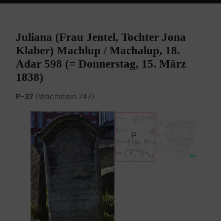
Home
Burgenland Friedhöfe
Friedhof Eisenstadt (älterer)
Machlup / Machalup Juliana – 15. März 1838
Juliana (Frau Jentel, Tochter Jona
Klaber) Machlup / Machalup, 18.
Adar 598 (= Donnerstag, 15. März
1838)
P-37
(Wachstein 747)