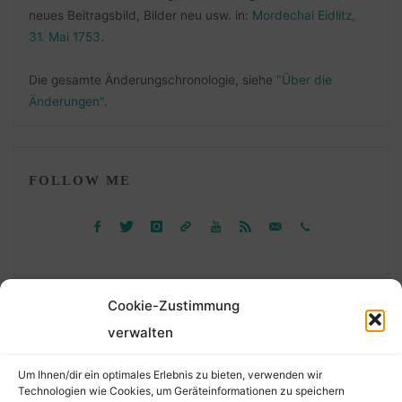
neues Beitragsbild, Bilder neu usw. in:
Mordechai Eidlitz,
31. Mai 1753
.
Die gesamte Änderungschronologie, siehe
"Über die
Änderungen"
.
FOLLOW ME
Cookie-Zustimmung
verwalten
Suchen
Um Ihnen/dir ein optimales Erlebnis zu bieten, verwenden wir
nach:
Technologien wie Cookies, um Geräteinformationen zu speichern