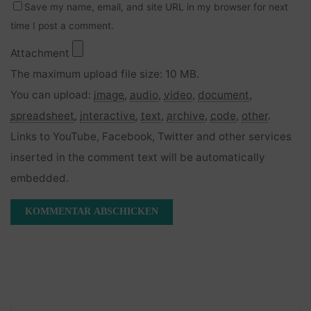
Save my name, email, and site URL in my browser for next
time I post a comment.
Attachment
The maximum upload file size: 10 MB.
You can upload:
image
,
audio
,
video
,
document
,
spreadsheet
,
interactive
,
text
,
archive
,
code
,
other
.
Links to YouTube, Facebook, Twitter and other services
inserted in the comment text will be automatically
embedded.