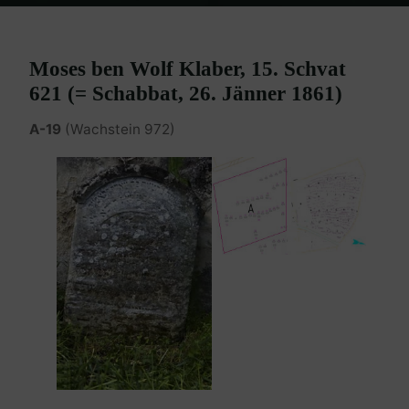
Home
Burgenland Friedhöfe
Friedhof Eisenstadt (älterer)
Klaber
Moses – 26. Jänner 1861
Moses ben Wolf Klaber, 15. Schvat
621 (= Schabbat, 26. Jänner 1861)
A-19
(Wachstein 972)