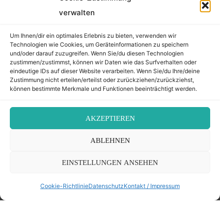
verwalten
Um Ihnen/dir ein optimales Erlebnis zu bieten, verwenden wir
Technologien wie Cookies, um Geräteinformationen zu speichern
und/oder darauf zuzugreifen. Wenn Sie/du diesen Technologien
zustimmen/zustimmst, können wir Daten wie das Surfverhalten oder
eindeutige IDs auf dieser Website verarbeiten. Wenn Sie/du Ihre/deine
Zustimmung nicht erteilen/erteilst oder zurückziehen/zurückziehst,
können bestimmte Merkmale und Funktionen beeinträchtigt werden.
©2026 Der Transkribierer
AKZEPTIEREN
Back
ABLEHNEN
Kontakt / Impressum
to
EINSTELLUNGEN ANSEHEN
Datenschutz
Cookie-Richtlinie (EU)
Cookie-Richtlinie
Datenschutz
Kontakt / Impressum
Top