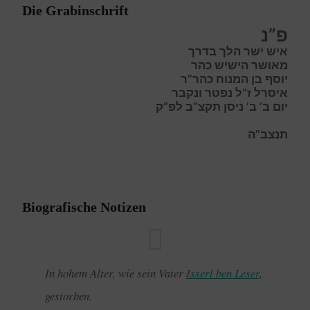
Die Grabinschrift
פ”נ
איש ישר הלך בדרך
מאושר הישיש כהר
יוסף בן המנוח כהר”ר
איסרל ז”ל נפטר ונקבר
יום ב’ ב’ ניסן תקצ”ב לפ”ק
תנצב”ה
Biografische Notizen
In hohem Alter, wie sein Vater
Isserl ben Leser
,
gestorben.