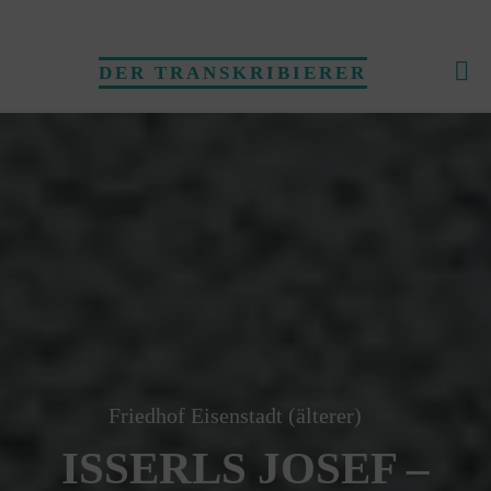
Skip
to
DER TRANSKRIBIERER
content
Friedhof Eisenstadt (älterer)
ISSERLS JOSEF –