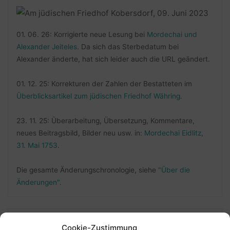
01. 06. 26: Korrigierte neue Lesung bei
Mordechai und
Alexander Jeiteles
. Da sich das Sterbedatum bei
Alexander änderte, hat sich leider auch die URL geändert.
01. 12. 25: Korrekturen der Zahlen der Bestatteten im
Überblicksartikel zum jüdischen Friedhof Währing
.
23. 11. 25: Überarbeitung, Übersetzung, Kommentare,
neues Beitragsbild, Bilder neu usw. in:
Mordechai Eidlitz,
31. Mai 1753
.
Die gesamte Änderungschronologie, siehe
"Über die
Änderungen"
.
Cookie-Zustimmung
FOLLOW ME