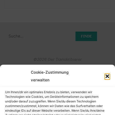
Suchen
nach:
©2026 Der Transkribierer
Cookie-Zustimmung
Back
verwalten
Kontakt / Impressum
to
Um Ihnen/dir ein optimales Erlebnis zu bieten, verwenden wir
Datenschutz
Technologien wie Cookies, um Geräteinformationen zu speichern
und/oder darauf zuzugreifen. Wenn Sie/du diesen Technologien
Cookie-Richtlinie (EU)
Top
zustimmen/zustimmst, können wir Daten wie das Surfverhalten oder
eindeutige IDs auf dieser Website verarbeiten. Wenn Sie/du Ihre/deine