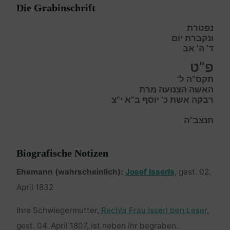
Die Grabinschrift
נפטרת
ונקברת יום
ד’ ה’ אב
פ”ט
תקס”ה ל’
האשה הצנועה מרת
רבקה אשת כ’ יוסף ב”א י”צ
תנצב”ה
Biografische Notizen
Ehemann (wahrscheinlich):
Josef Isserls
, gest. 02.
April 1832
Ihre Schwiegermutter,
Rechla Frau Isserl ben Leser
,
gest. 04. April 1807, ist neben ihr begraben.