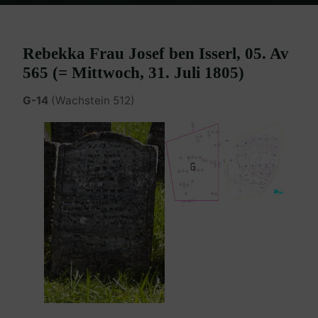
Home
Burgenland Friedhöfe
Friedhof Eisenstadt (älterer)
Isserls
Rebekka – 31. Juli 1805
Rebekka Frau Josef ben Isserl, 05. Av
565 (= Mittwoch, 31. Juli 1805)
G-14
(Wachstein 512)