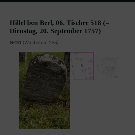
Home
Burgenland Friedhöfe
Friedhof Eisenstadt (älterer)
Hillel
ben Berl – 20. September 1757
Hillel ben Berl, 06. Tischre 518 (=
Dienstag, 20. September 1757)
N-20
(Wachstein 255)