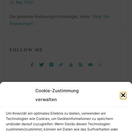
31. Mai 1753
.
Die gesamte Änderungschronologie, siehe
"Über die
Änderungen"
.
FOLLOW ME
Cookie-Zustimmung
verwalten
Suchen
Um Ihnen/dir ein optimales Erlebnis zu bieten, verwenden wir
nach:
Technologien wie Cookies, um Geräteinformationen zu speichern
und/oder darauf zuzugreifen. Wenn Sie/du diesen Technologien
zustimmen/zustimmst, können wir Daten wie das Surfverhalten oder