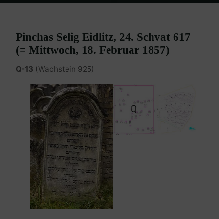
Home
Burgenland Friedhöfe
Friedhof Eisenstadt (älterer)
Eidlitz
Pinchas Selig – 18. Februar 1857
Pinchas Selig Eidlitz, 24. Schvat 617
(= Mittwoch, 18. Februar 1857)
Q-13
(Wachstein 925)