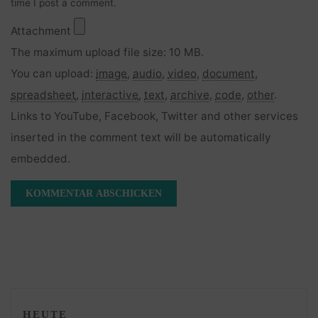
time I post a comment.
Attachment
The maximum upload file size: 10 MB.
You can upload:
image
,
audio
,
video
,
document
,
spreadsheet
,
interactive
,
text
,
archive
,
code
,
other
.
Links to YouTube, Facebook, Twitter and other services
inserted in the comment text will be automatically
embedded.
HEUTE