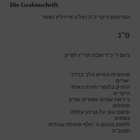
Die Grabinschrift
המרומם היקר כ”ה זעליג איידליץ נפטר
פ”נ
ביום ד’ כ”ד שבט תרי”ז לפ”ק
פנחס זה האיש הלך בדרכי
ישרים
החזיק בלומדי תורה כאחד
היקרים
ביראת שמים אפודתו וצדק
חתולתו
ובשם טוב על גביהן עלתה
נשמתו
לחזות בנועם ה’ חלף פעולת עבודתו
תנצב”ה