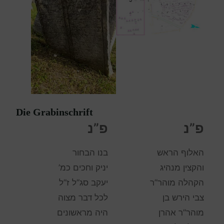
Die Grabinschrift
פ”נ
פ”נ
האלוף הראש
בנו הבחור
והקצין מנהיג
יניק וחכים כמ’
הקהלה מוהר”ר
יעקב סג”ל ז”ל
צבי הירש בן
לכל דבר מצוה
מוהר”ר אהרן
היה מראשונים