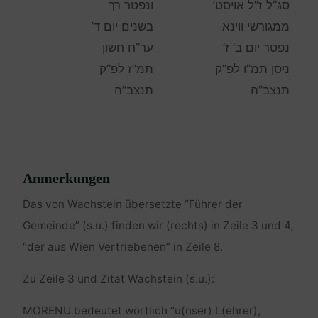
סג”ל ז”ל אויסט’
ונפטר רך
ממגורשי ווינא
בשנים יום ד’
נפטר יום ב’ ז’
ער”ח חשון
ניסן תמ”ו לפ”ק
תמ”ז לפ”ק
תנצב”ה
תנצב”ה
Anmerkungen
Das von Wachstein übersetzte “Führer der
Gemeinde” (s.u.) finden wir (rechts) in Zeile 3 und 4,
“der aus Wien Vertriebenen” in Zeile 8.
Zu Zeile 3 und Zitat Wachstein (s.u.):
MORENU bedeutet wörtlich “u(nser) L(ehrer),