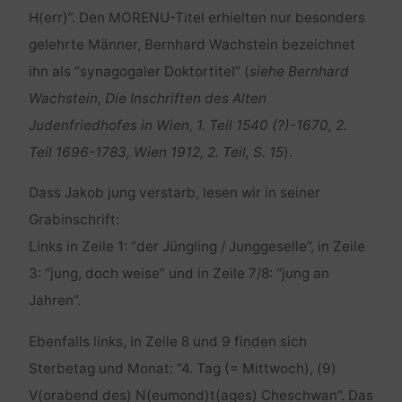
H(err)”. Den MORENU-Titel erhielten nur besonders
gelehrte Männer, Bernhard Wachstein bezeichnet
ihn als “synagogaler Doktortitel” (
siehe Bernhard
Wachstein, Die Inschriften des Alten
Judenfriedhofes in Wien, 1. Teil 1540 (?)-1670, 2.
Teil 1696-1783, Wien 1912, 2. Teil, S. 15
).
Dass Jakob jung verstarb, lesen wir in seiner
Grabinschrift:
Links in Zeile 1: “der Jüngling / Junggeselle”, in Zeile
3: “jung, doch weise” und in Zeile 7/8: “jung an
Jahren”.
Ebenfalls links, in Zeile 8 und 9 finden sich
Sterbetag und Monat: “4. Tag (= Mittwoch), (9)
V(orabend des) N(eumond)t(ages) Cheschwan”. Das