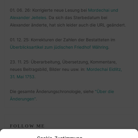
01. 06. 26: Korrigierte neue Lesung bei
Mordechai und
Alexander Jeiteles
. Da sich das Sterbedatum bei
Alexander änderte, hat sich leider auch die URL geändert.
01. 12. 25: Korrekturen der Zahlen der Bestatteten im
Überblicksartikel zum jüdischen Friedhof Währing
.
23. 11. 25: Überarbeitung, Übersetzung, Kommentare,
neues Beitragsbild, Bilder neu usw. in:
Mordechai Eidlitz,
31. Mai 1753
.
Die gesamte Änderungschronologie, siehe
"Über die
Änderungen"
.
FOLLOW ME