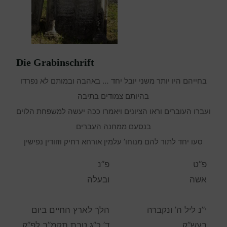
Die Grabinschrift
בחייהם היו יותר משני יובל יחד … באהבה ובמותם לא נפרדו
בהיותם צמודים בתיבה
ועברו העוברים וראו הציונים ויאמרו ככה יעשה למשפחת הלוים
בנסעם ממחנה העברים
סעו יחד לתור להם מנוחו’ עלמין אורחא רחיק וזוודין נפישין
פ”ט
פ”נ
אשה
ובעלה
י”נ ליל ה’ ונקברה
הלך לארץ החיים ביום
בעש”ק
ד’ כ”ג טבת תקמ”ב לפ”ק