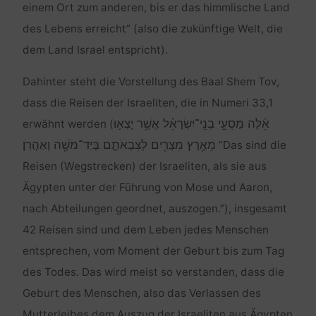
einem Ort zum anderen, bis er das himmlische Land
des Lebens erreicht” (also die zukünftige Welt, die
dem Land Israel entspricht).
Dahinter steht die Vorstellung des Baal Shem Tov,
dass die Reisen der Israeliten, die in Numeri 33,1
אֵ֜לֶּה מַסְעֵ֣י בְנֵֽי־יִשְׂרָאֵ֗ל אֲשֶׁ֥ר יָצְא֛וּ
erwähnt werden (
מֵאֶ֥רֶץ מִצְרַ֖יִם לְצִבְאֹתָ֑ם בְּיַד־מֹשֶׁ֖ה וְאַהֲרֹֽן׃
“Das sind die
Reisen (Wegstrecken) der Israeliten, als sie aus
Ägypten unter der Führung von Mose und Aaron,
nach Abteilungen geordnet, auszogen.”), insgesamt
42 Reisen sind und dem Leben jedes Menschen
entsprechen, vom Moment der Geburt bis zum Tag
des Todes. Das wird meist so verstanden, dass die
Geburt des Menschen, also das Verlassen des
Mutterleibes dem Auszug der Israeliten aus Ägypten