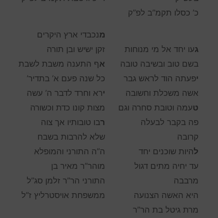
כ’ כסלו תקמ”ב לפ”ק
מ
נכבדי ארץ היקרים
ג
עו יחד אל מי מנוחות
זקן ישיש ובן תורה
בשם טוב ובשיבה טובה
א
ף התענה משבת לשבת
י
פעתה הוד לראש גבר
כל שנה פעם א’ בתדיר’
אשה משכלת וחשובה
י
רא וחרד לדבר ה’ עשה
ט
עמה וטובת סחרה וגם
מצות קונו כדת וכשורה
פה בקבר לבעלה
ר
בו טובותיו אך צוה
קרובה
שלא להרבות בשבח
ל
היות שוכנים יחד
ה”ה התורני והמופלא
עד יחיה מתים דגול
מוהר”ר
מאיר
בן
מרבבה
התורני הר”ר זלמן סג”ל
היא האשה הצנועה
ממשפחת אויסטרליץ ז”ל
מרת
גיטל
בת הר”ר