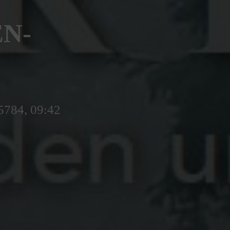
N-
 5784, 09:42