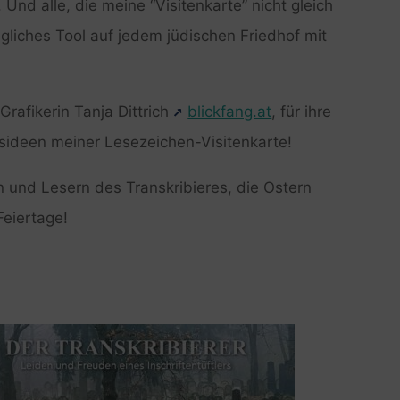
 Und alle, die meine “Visitenkarte” nicht gleich
liches Tool auf jedem jüdischen Friedhof mit
rafikerin Tanja Dittrich
blickfang.at
, für ihre
ideen meiner Lesezeichen-Visitenkarte!
n und Lesern des Transkribieres, die Ostern
eiertage!