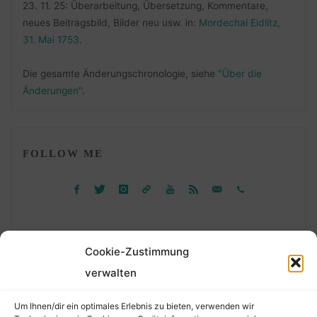
23. 11. 25: Überarbeitung, Übersetzung, Kommentare,
neues Beitragsbild, Bilder neu usw. in:
Mordechai Eidlitz,
31. Mai 1753
.
Die gesamte Änderungschronologie, siehe
"Über die
Änderungen"
.
FOLLOW ME
Cookie-Zustimmung
verwalten
Suchen
Um Ihnen/dir ein optimales Erlebnis zu bieten, verwenden wir