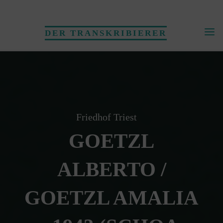
Skip
to
DER TRANSKRIBIERER
content
Friedhof Triest
GOETZL
ALBERTO /
GOETZL AMALIA