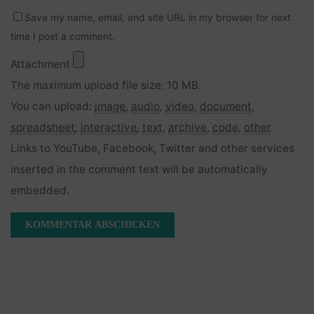
Save my name, email, and site URL in my browser for next
time I post a comment.
Attachment
The maximum upload file size: 10 MB.
You can upload:
image
,
audio
,
video
,
document
,
spreadsheet
,
interactive
,
text
,
archive
,
code
,
other
.
Links to YouTube, Facebook, Twitter and other services
inserted in the comment text will be automatically
embedded.