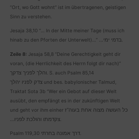
“Ort, wo Gott wohnt” ist im übertragenen, geistigen
Sinn zu verstehen.
Jesaja 38,10 “… In der Mitte meiner Tage (muss ich
בדמי ימי…
hinab zu den Pforten der Unterwelt)…”
.
Zeile 8:
Jesaja 58,8 “Deine Gerechtigkeit geht dir
voran, (die Herrlichkeit des Herrn folgt dir nach)”
והלך לפניך צדקך
. S. auch Psalm 85,14
צדק לפניו יהלך
und bes. babylonischer Talmud,
Traktat Sota 3b “Wer ein Gebot auf dieser Welt
ausübt, den empfängt es in der zukünftigen Welt
כל העושה מצוה אחת בעוה”ז
und geht vor ihm einher
צקדמתו והולכת לפניו…
.
דרך אמונה בחרתי
Psalm 119,30
.