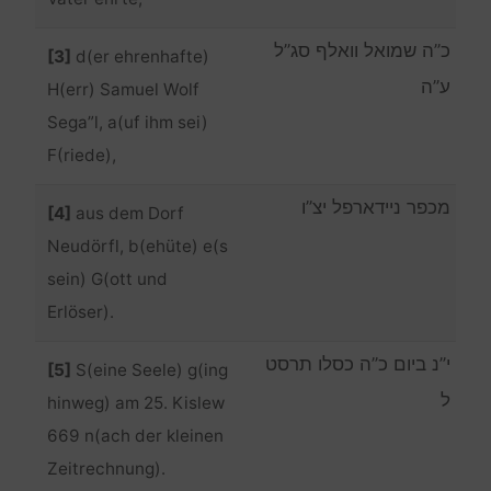
כ”ה שמואל וואלף סג”ל
[3]
d(er ehrenhafte)
ע”ה
H(err) Samuel Wolf
Sega”l, a(uf ihm sei)
F(riede),
מכפר ניידארפל יצ”ו
[4]
aus dem Dorf
Neudörfl, b(ehüte) e(s
sein) G(ott und
Erlöser).
י”נ ביום כ”ה כסלו תרסט
[5]
S(eine Seele) g(ing
ל
hinweg) am 25. Kislew
669 n(ach der kleinen
Zeitrechnung).