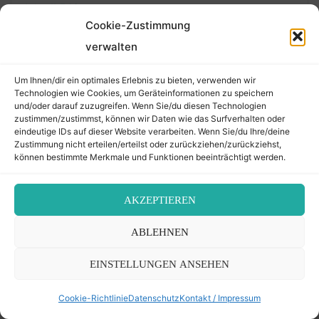
Cookie-Zustimmung
verwalten
Um Ihnen/dir ein optimales Erlebnis zu bieten, verwenden wir
Technologien wie Cookies, um Geräteinformationen zu speichern
und/oder darauf zuzugreifen. Wenn Sie/du diesen Technologien
zustimmen/zustimmst, können wir Daten wie das Surfverhalten oder
eindeutige IDs auf dieser Website verarbeiten. Wenn Sie/du Ihre/deine
Zustimmung nicht erteilen/erteilst oder zurückziehen/zurückziehst,
Genealogie
/
Geschichten
/
Religion und Kultur
können bestimmte Merkmale und Funktionen beeinträchtigt werden.
Kylie suchte und besuchte ihre
Vorfahren
24. Mai 2026 – 8 Sivan 5786
AKZEPTIEREN
ABLEHNEN
EINSTELLUNGEN ANSEHEN
Cookie-Richtlinie
Datenschutz
Kontakt / Impressum