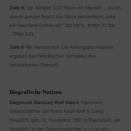
Zeile 9:
Vgl. Kohelet 3,13 “Wenn ein Mensch … durch
seinen ganzen Besitz das Glück kennenlernt, (das
וגם כל האדם…וראה טוב
ein Geschenk Gottes ist)”
בכל עמלו…
.
Zeile 6-10:
Akrostichon: Die Anfangsbuchstaben
ergeben den hebräischen Vornamen des
Verstorbenen (Samuel).
Biografische Notizen
Siegmund (Samuel) Wolf Halevi
, Kaufmann,
Gesellschafter der Firma Adolf Wolf & Comp.
Neudörfl, geb. 10. November 1857 in Eisenstadt, wh:
Neudörfl. In den Geburtsmatriken (s.u.) ist als