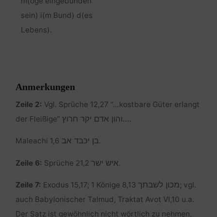
m(öge eingebunden
sein) i(m Bund) d(es
Lebens).
Anmerkungen
Zeile 2:
Vgl. Sprüche 12,27 “…kostbare Güter erlangt
…והון אדם יקר חרוץ
der Fleißige”
.
בן יכבד אב
Maleachi 1,6
.
איש ישר
Zeile 6:
Sprüche 21,2
.
מכון לשבתך
Zeile 7:
Exodus 15,17; 1 Könige 8,13
; vgl.
auch Babylonischer Talmud, Traktat Avot VI,10 u.a.
Der Satz ist gewöhnlich nicht wörtlich zu nehmen,