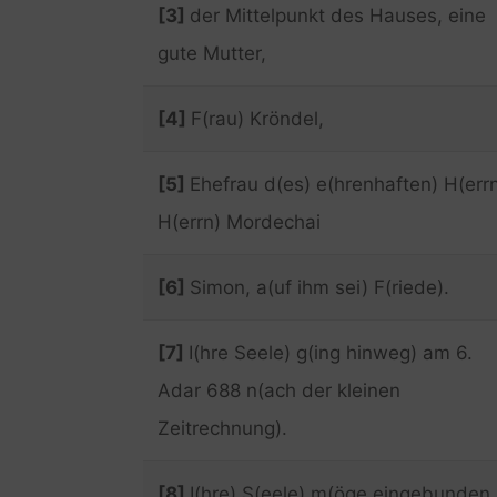
[3]
der Mittelpunkt des Hauses, eine
gute Mutter,
[4]
F(rau) Kröndel,
[5]
Ehefrau d(es) e(hrenhaften) H(errn
H(errn) Mordechai
[6]
Simon, a(uf ihm sei) F(riede).
[7]
I(hre Seele) g(ing hinweg) am 6.
Adar 688 n(ach der kleinen
Zeitrechnung).
[8]
I(hre) S(eele) m(öge eingebunden