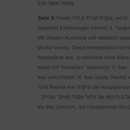
צנועה אשה
53b
.
עקרת הבית
Zeile 3:
Psalm 113,9
; wörtl
(spätem) Kindersegen kommt; s. Targum 
Mit diesem Ausdruck soll vielleicht asso
Mutter wurde. Diese Interpretation ist h
feststellbar war, in welchem Alter Klar
meist mit “Hausfrau” übersetzt. S. bes.
war unfruchtbar’. R. Isak sagte: Rachel
עיקרה
‘Und Rachel war
die Hauptperso
של בית כמו שנ’ ורחל עקרה [עיקר הבית
als das Zentrum, die Hauptperson des 