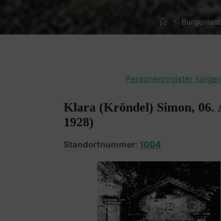
Home
Burgenland
Personenregister jünger
Klara (Kröndel) Simon, 06.
1928)
Standortnummer:
1004