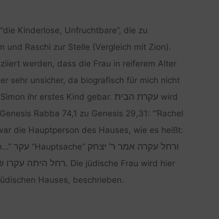
: “die Kinderlose, Unfruchtbare”, die zu
und Raschi zur Stelle (Vergleich mit Zion).
ziiert werden, dass die Frau in reiferem Alter
ier sehr unsicher, da biografisch für mich nicht
עקרת הבית
a Simon ihr erstes Kind gebar.
wird
 Genesis Rabba 74,1 zu Genesis 29,31: “‘Rachel
 war die Hauptperson des Hauses, wie es heißt:
ורחל עקרה אמר ר’ יצחק
עקר
n…”
“Hauptsache”
רחל היתה עקרו ]…
. Die jüdische Frau wird hier
jüdischen Hauses, beschrieben.