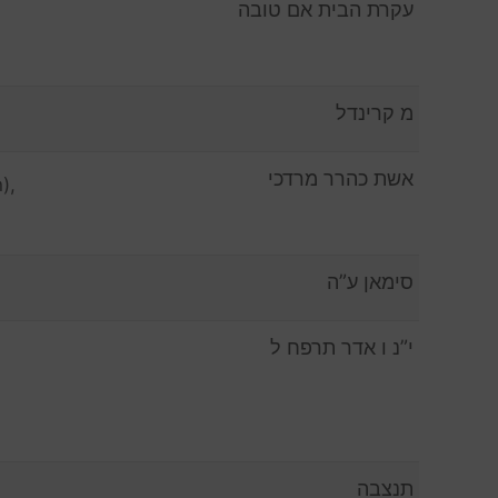
עקרת הבית אם טובה
מ קרינדל
אשת כהרר מרדכי
),
סימאן ע”ה
י”נ ו אדר תרפח ל
תנצבה