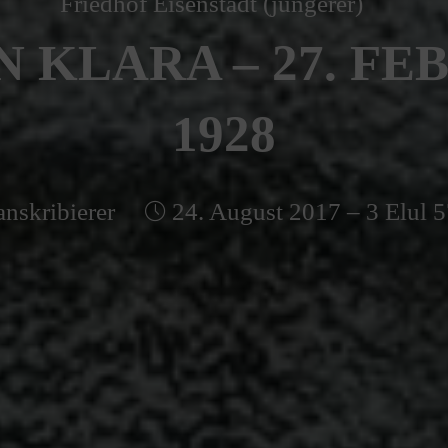
Friedhof Eisenstadt (jüngerer)
N KLARA – 27. FE
1928
anskribierer
24. August 2017 – 3 Elul 