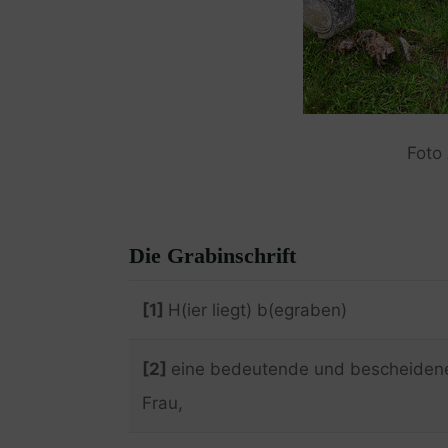
Foto
Die Grabinschrift
[1]
H(ier liegt) b(egraben)
[2]
eine bedeutende und bescheiden
Frau,