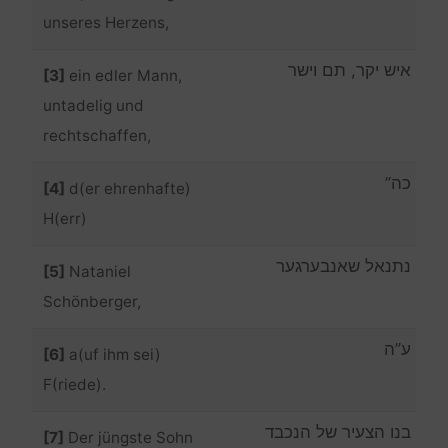
unseres Herzens,
איש יקר, תם וישר
[3]
ein edler Mann,
untadelig und
rechtschaffen,
כה”
[4]
d(er ehrenhafte)
H(err)
נתנאל שאנבערגער
[5]
Nataniel
Schönberger,
ע”ה
[6]
a(uf ihm sei)
F(riede).
בנו הצעיר של הנכבד
[7]
Der jüngste Sohn