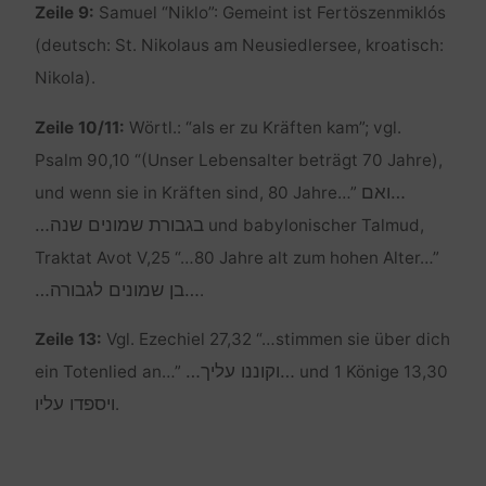
Zeile 9:
Samuel “Niklo”: Gemeint ist Fertöszenmiklós
(deutsch: St. Nikolaus am Neusiedlersee, kroatisch:
Nikola).
Zeile 10/11:
Wörtl.: “als er zu Kräften kam”; vgl.
Psalm 90,10 “(Unser Lebensalter beträgt 70 Jahre),
…ואם
und wenn sie in Kräften sind, 80 Jahre…”
בגבורת שמונים שנה…
und babylonischer Talmud,
Traktat Avot V,25 “…80 Jahre alt zum hohen Alter…”
…בן שמונים לגבורה…
.
Zeile 13:
Vgl. Ezechiel 27,32 “…stimmen sie über dich
…וקוננו עליך…
ein Totenlied an…”
und 1 Könige 13,30
ויספדו עליו
.