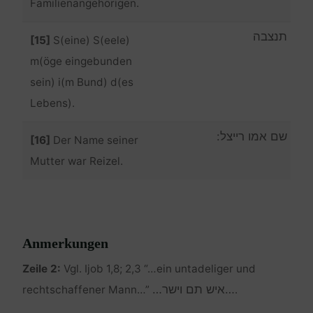
Familienangehörigen.
תנצבה
[15]
S(eine) S(eele)
m(öge eingebunden
sein) i(m Bund) d(es
Lebens).
שם אמו רייצל:
[16]
Der Name seiner
Mutter war Reizel.
Anmerkungen
Zeile 2:
Vgl. Ijob 1,8; 2,3 “…ein untadeliger und
…איש תם וישר…
rechtschaffener Mann…”
.