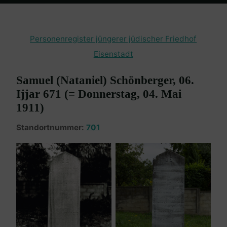
Home
Burgenland Friedhöfe
Friedhof Eisenstadt (jüngerer)
Schönberger Samuel – 04. Mai 1911
Personenregister jüngerer jüdischer Friedhof
Eisenstadt
Samuel (Nataniel) Schönberger, 06.
Ijjar 671 (= Donnerstag, 04. Mai
1911)
Standortnummer:
701