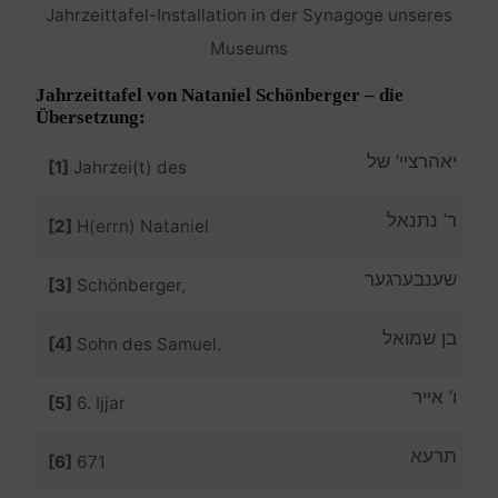
Jahrzeittafel-Installation in der Synagoge unseres
Museums
Jahrzeittafel von Nataniel Schönberger – die
Übersetzung:
יאהרציי’ של
[1]
Jahrzei(t) des
ר’ נתנאל
[2]
H(errn) Nataniel
שענבערגער
[3]
Schönberger,
בן שמואל
[4]
Sohn des Samuel.
ו’ אייר
[5]
6. Ijjar
תרעא
[6]
671