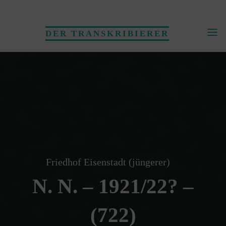
Skip
to
DER TRANSKRIBIERER
content
Friedhof Eisenstadt (jüngerer)
N. N. – 1921/22? –
(722)