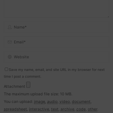
Save my name, email, and site URL in my browser for next
time I post a comment.
Attachment
The maximum upload file size: 10 MB.
You can upload:
image
,
audio
,
video
,
document
,
spreadsheet
,
interactive
,
text
,
archive
,
code
,
other
.