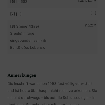
א[…תרפב]
[6]
[…682]
[…]
[7]
[…]
תנצבה
[8]
S(eine)/I(hre)
S(eele) m(öge
eingebunden sein) i(m
Bund) d(es Lebens).
Anmerkungen
Die Inschrift war schon 1993 fast völlig verwittert
und ist heute überhaupt nicht mehr zu erkennen. Sie
scheint durchwegs – bis auf die Schlusseulogie – in
deutscher Sprache, aber mit hebräischen