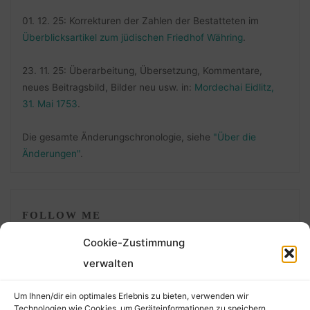
01. 12. 25: Korrekturen der Zahlen der Bestatteten im
Überblicksartikel zum jüdischen Friedhof Währing
.
23. 11. 25: Überarbeitung, Übersetzung, Kommentare,
neues Beitragsbild, Bilder neu usw. in:
Mordechai Eidlitz,
31. Mai 1753
.
Die gesamte Änderungschronologie, siehe
"Über die
Änderungen"
.
FOLLOW ME
Cookie-Zustimmung
verwalten
Um Ihnen/dir ein optimales Erlebnis zu bieten, verwenden wir
Technologien wie Cookies, um Geräteinformationen zu speichern