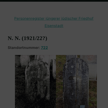
Home
Burgenland Friedhöfe
Friedhof Eisenstadt (jüngerer)
N. N.
– 1921/22? – (722)
Personenregister jüngerer jüdischer Friedhof
Eisenstadt
N. N. (1921/22?)
Standortnummer:
722