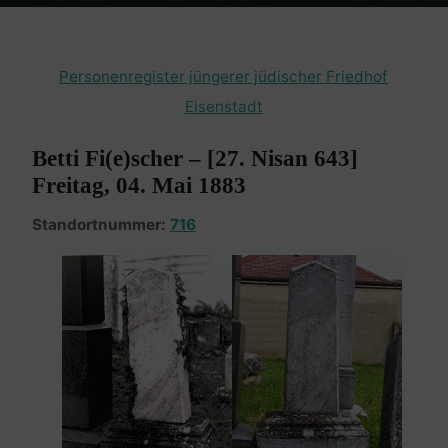
Home
Burgenland Friedhöfe
Friedhof Eisenstadt (jüngerer)
Fi(e)scher Betti – 04. Mai 1883?
Personenregister jüngerer jüdischer Friedhof
Eisenstadt
Betti Fi(e)scher – [27. Nisan 643]
Freitag, 04. Mai 1883
Standortnummer:
716