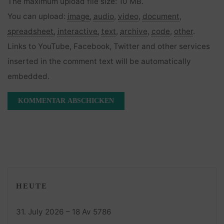
The maximum upload file size: 10 MB.
You can upload:
image
,
audio
,
video
,
document
,
spreadsheet
,
interactive
,
text
,
archive
,
code
,
other
.
Links to YouTube, Facebook, Twitter and other services
inserted in the comment text will be automatically
embedded.
HEUTE
31. July 2026 – 18 Av 5786