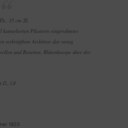
Th., 35 cm Zl.
l kannelierten Pilastern eingerahmtes
inen verkröpftem Architrav das wenig
nrollen und Rosetten. Blütenknospe über der
O., LII
nner 1823