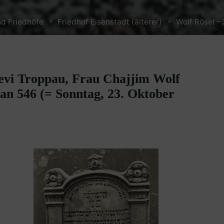
d Friedhöfe
Friedhof Eisenstadt (älterer)
Wolf Rösel –
evi Troppau, Frau Chajjim Wolf
van 546 (= Sonntag, 23. Oktober