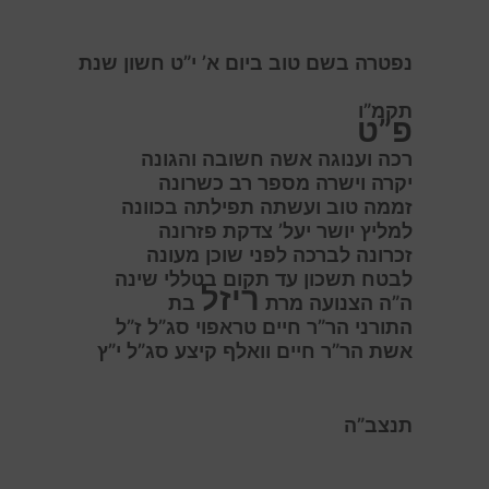
נפטרה בשם טוב ביום א’ י”ט חשון שנת
תקמ”ו
פ”ט
ר
כה וענוגה אשה חשובה והגונה
י
קרה וישרה מספר רב כשרונה
ז
ממה טוב ועשתה תפילתה בכוונה
ל
מליץ יושר יעל’ צדקת פזרונה
ז
כרונה לברכה לפני שוכן מעונה
ל
בטח תשכון עד תקום בטללי שינה
ריזל
ה”ה הצנועה מרת
בת
התורני הר”ר חיים טראפוי סג”ל ז”ל
אשת הר”ר חיים וואלף קיצע סג”ל י”ץ
תנצב”ה