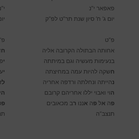
פאפאר י”נ
י”נ
יום ג’ ח’ סיון שנת תר”ט לפ”ק
יו
פ”ט
פ”
אחותה הבתולה הקרובה אליה
ח
ד
בנעימות מעשיה וגם במיתתה
י
פ
ח
שקה להיות עמה במחיצתה
י
ע
נ
הייתה ונחלתה ורדפה אחריה
ל
ז
ה
וי ואבוי יללו אחריהם קרובם
ה
י
פ
ה
א
ל
פ
ה
א
ננו
ר
ב מכאובים
פ
’
תנצב”ה
תנ