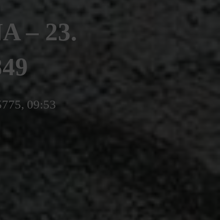
 – 23.
849
5775, 09:53