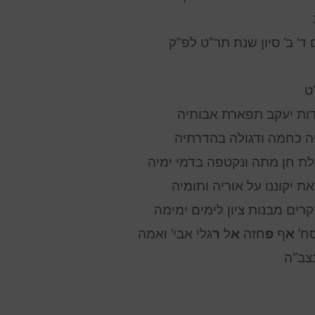
ם ד’ ב’ סיון שנת תר”ט לפ”ק
ט
ות יעקב תפארת אבותיה
ה כחמה ודגולה בהדרתיה
לת חן מתה ונקטפה בדמי ימיה
את יקוננו על אוריה ותומיה
קרים מבנות ציון לימים ימימה
סח
א
ף
פ
חזה
א
ל
ר
גלי אבי’ ואמה
צב”ה