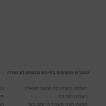
הנאבים והנעימים בחייהם ובמותם לא נפרדו
העלמה היקרה רכה וענוגה תפארת
בת
רעותיה חנה בת
חי
המנוח תורני משכיל ה’ יעקב בער
המ