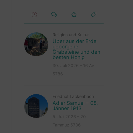
Religion und Kultur
Über aus der Erde
geborgene
Grabsteine und den
besten Honig
30. Juli 2026 – 16 Av
5786
Friedhof Lackenbach
Adler Samuel – 08.
Jänner 1913
5. Juli 2026 – 20
Tammuz 5786