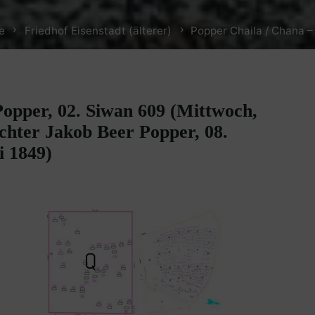
e
Friedhof Eisenstadt (älterer)
Popper Chaila / Chana –
opper, 02. Siwan 609 (Mittwoch,
chter Jakob Beer Popper, 08.
i 1849)