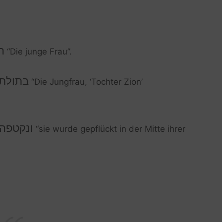
ה
“Die junge Frau”.
בתולת 
“Die Jungfrau, ‘Tochter Zion’
ונקטפה 
“sie wurde gepflückt in der Mitte ihrer