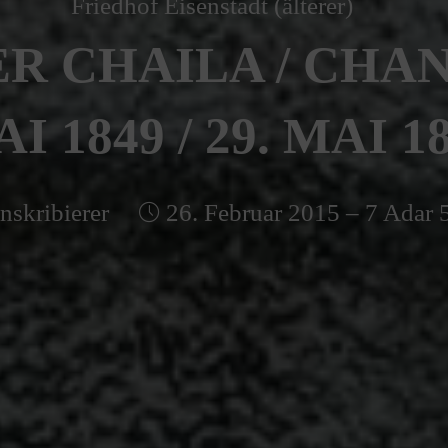
Friedhof Eisenstadt (älterer)
R CHAILA / CHANA
I 1849 / 29. MAI 1
nskribierer
26. Februar 2015 – 7 Adar 