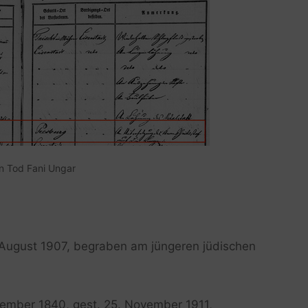
n Tod Fani Ungar
. August 1907, begraben am jüngeren jüdischen
zember 1840, gest. 25. November 1911,