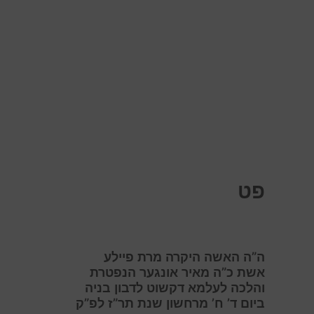
פט
ה”ה האשה היקרה מרת פיילע
אשת כ”ה מאיר אונגער הנפטרת
והלכה לעלמא דקשוט לדבון בניה
ביום ד’ ח’ מרחשון שנת תר”ז לפ”ק