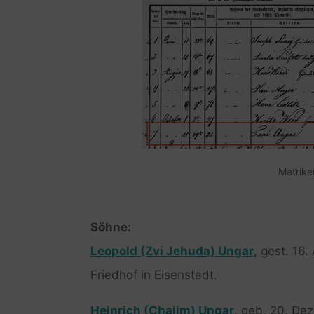
Matrike
Söhne:
Leopold (Zvi Jehuda) Ungar
, gest. 16
Friedhof in Eisenstadt.
Heinrich (Chajim) Ungar
, geb. 20. De