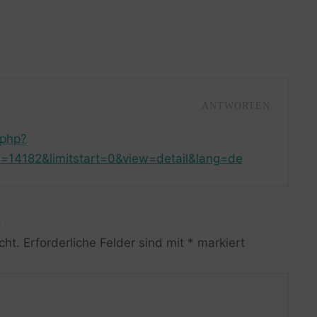
ANTWORTEN
.php?
=14182&limitstart=0&view=detail&lang=de
R
cht.
Erforderliche Felder sind mit
*
markiert