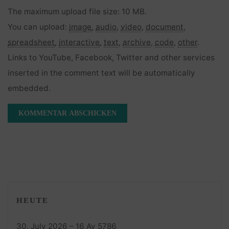
The maximum upload file size: 10 MB.
You can upload:
image
,
audio
,
video
,
document
,
spreadsheet
,
interactive
,
text
,
archive
,
code
,
other
.
Links to YouTube, Facebook, Twitter and other services
inserted in the comment text will be automatically
embedded.
HEUTE
30. July 2026 – 16 Av 5786