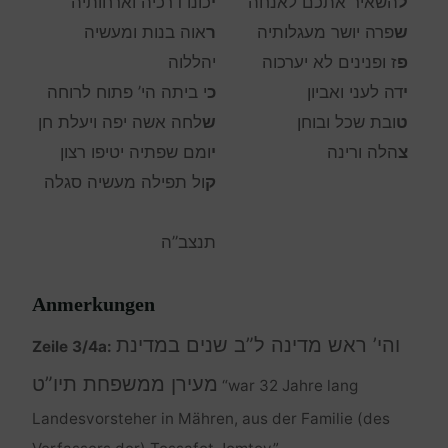
ל
השאיר אתכם לאנחה
י
כונו דרכיה וארחותיה
ש
פרה יושר מעגלותיה
ר
אוה בנות ומעשיה
פ
ז ופנינים לא יערכוה
יהללוה
י
דה לעני ואביון
כ
י ביתה הי’ פתוח לרוחה
ט
ובת שכל ובוחן
ש
לחה אשה יפה ויעלת חן
צ
הלה ורינה
י
ומם שפתיה יטיפו רצון
ק
ול תפילה מעשיה סגלה
תנצב”ה
Anmerkungen
והי’ ראש מדינה ל”ב שנים במדינת
Zeile 3/4a:
מעירן ממשפחת תיו”ט
“war 32 Jahre lang
Landesvorsteher in Mähren, aus der Familie (des