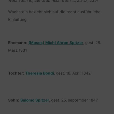
Wachstein B., Die Grabinschriften …, a.a.O., 235f
Wachstein bezieht sich auf die recht ausführliche
Einleitung.
Ehemann:
(Moses) Michl Ahron Spitzer
, gest. 28.
März 1831
Tochter:
Theresia Bondi
, gest. 18. April 1842
Sohn:
Salomo Spitzer
, gest. 25. september 1847