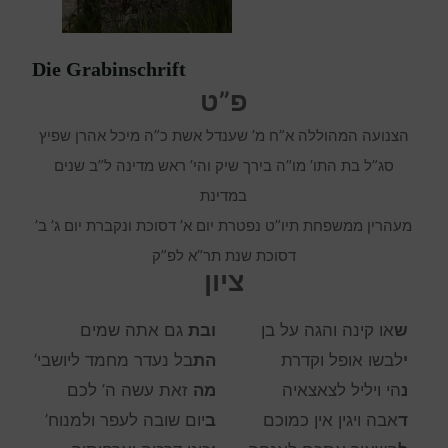
Die Grabinschrift
פ”ט
הצנועה המהוללה א”ח מ’ שענדל אשת כ”ה מיכל אהרן שפיץ
סג”ל בת התו’ מו”ה בירך שיק והי’ ראש מדינה ל”ב שנים
במדינת
מעהרין ממשפחת תיו”ט נפטרת יום א’ דסוכת ונקברת יום ג’ ב’
דסוכת שנת תר”א לפ”ק
ציון
ש
או קינה והגה על בן
ובת
גם אתה שמים
י
לבשו אופל וקדרת
הת
בל נעדר מחמד ליושבי’
נ
הי ויליל לצאצאיה
מה
זאת עשה ה’ לכם
ד
אבה ויגין אין כמוכם
ב
יום שובה לעפר ולמנוח’