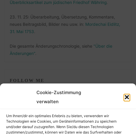
Überblicksartikel zum jüdischen Friedhof Währing
.
23. 11. 25: Überarbeitung, Übersetzung, Kommentare,
neues Beitragsbild, Bilder neu usw. in:
Mordechai Eidlitz,
31. Mai 1753
.
Die gesamte Änderungschronologie, siehe
"Über die
Änderungen"
.
FOLLOW ME
Cookie-Zustimmung
verwalten
Um Ihnen/dir ein optimales Erlebnis zu bieten, verwenden wir
Technologien wie Cookies, um Geräteinformationen zu speichern
und/oder darauf zuzugreifen. Wenn Sie/du diesen Technologien
zustimmen/zustimmst, können wir Daten wie das Surfverhalten oder