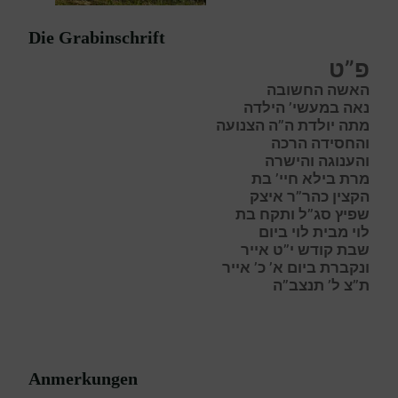
Die Grabinschrift
פ”ט
האשה החשובה
נאה במעשי’ הילדה
מתה יולדת ה”ה הצנועה
והחסידה הרכה
והענוגה והישרה
מרת בילא חיי’ בת
הקצין כהר”ר איצק
שפיץ סג”ל ותקח בת
לוי מבית לוי ביום
שבת קודש י”ט אייר
ונקברת ביום א’ כ’ אייר
ת”צ ל’ תנצב”ה
Anmerkungen