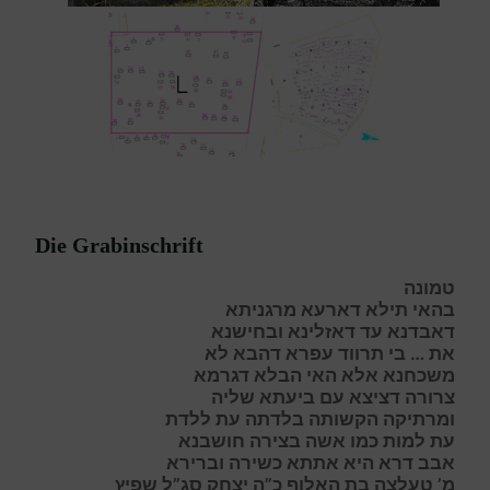
Die Grabinschrift
ט
מונה
בהאי תילא דארעא מרגניתא
דאבדנא
ע
ד דאזלינא ובחישנא
את … בי תרווד עפרא דהבא
ל
א
משכחנא אלא האי הבלא דגרמא
צ
רורה דציצא עם ביעתא שליה
ומרתיקה
ה
קשותה בלדתה עת ללדת
עת למות כמו אשה בצירה חושבנא
אבב דרא היא אתתא כשירה וברירא
מ’ טעלצה בת האלוף כ”ה יצחק סג”ל שפיץ