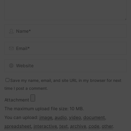
Save my name, email, and site URL in my browser for next
time I post a comment.
Attachment
The maximum upload file size: 10 MB.
You can upload:
image
,
audio
,
video
,
document
,
spreadsheet
,
interactive
,
text
,
archive
,
code
,
other
.