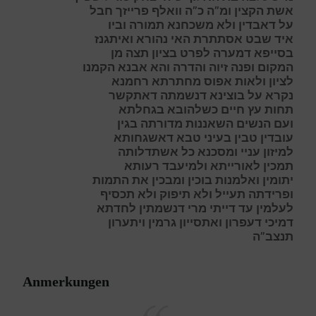
אשת הקצין ומ”ה כ”ה וואלף פרייזך חבל
על דאבדין ולא משכחנא תמורה וביו
איד
שבט אסתתרת האי נהורא ואיתגנז
בסייפא דמערה לפרט בציון תצה מן
המקום ופנה זיוה והדרה והא אבנא הקמנו
לציון ולאות אפוס מחתרתא רחמנא
נקרא על בוצינא דנשמתה דאתקשר
תחות עץ חיים כשלהובא בגחלתא
ועם הנשים השאננות מדורתה בגין
עובדין טבין בעיני טבא דאשגחותא
למיזון עניי ומסכנא כל אשתדלותה
תמכין לאורייתא ולמיעבד רעותא
יתומין ואלמנות בוכין ומבכין את התמות
ופרידתה תעייל ולא תיפוק ולא תכסיף
לעלמין עד דייתי מרי דנשמתין לחדתא
דמיכי דעפרון ואתסייון גרמין ויתערון
תנצב”ה
Anmerkungen