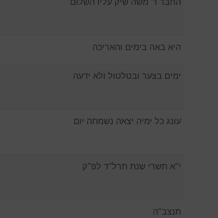
החבר ר’ משה שיק עליו השלום
,
היא באה בימים והאריכה
ימים בצער ובטלטול ולא ידעה
עונג כל ימיה יצאה נשמתה יום
י”א תשרי שנת תרל”ד לפ”ק
תנצב”ה