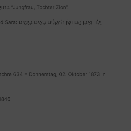
בְּתוּל
“Jungfrau, Tochter Zion”.
יֶ֣לֶד וְאַבְרָהָ֤ם וְשָׂרָה֙ זְקֵנִ֔ים בָּאִ֖ים בַּיָּמִ֑ים
nd Sara:
Tischre 634 = Donnerstag, 02. Oktober 1873 in
 1846