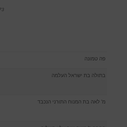
73
פה טמונה
בתולה בת ישראל העלמה
מ’ לאה בת המנוח התורני הנכבד