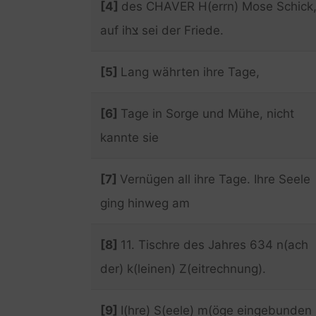
[4]
des CHAVER H(errn) Mose Schick
auf ihצ sei der Friede.
[5]
Lang währten ihre Tage,
[6]
Tage in Sorge und Mühe, nicht
kannte sie
[7]
Vernügen all ihre Tage. Ihre Seele
ging hinweg am
[8]
11. Tischre des Jahres 634 n(ach
der) k(leinen) Z(eitrechnung).
[9]
I(hre) S(eele) m(öge eingebunden