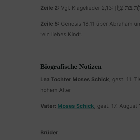
ַ֖ת בַּת־צִיּ֑וֹן
Zeile 2:
Vgl. Klagelieder 2,13:
Zeile 5:
Genesis 18,11 über Abraham u
“ein liebes Kind”.
Biografische Notizen
Lea Tochter Moses Schick
, gest. 11. 
hohem Alter
Vater:
Moses Schick
, gest. 17. August
Brüder
: