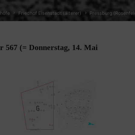
dhöfe
Friedhof Eisenstadt (älterer)
Pressburg (Rosenfeld
ar 567 (= Donnerstag, 14. Mai