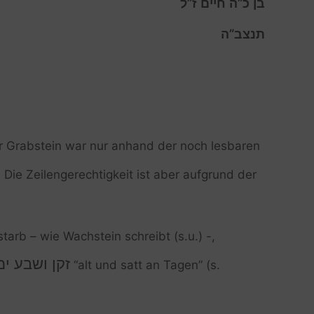
בן כ”ה חיים ז”ל
תנצב”ה
der Grabstein war nur anhand der noch lesbaren
. Die Zeilengerechtigkeit ist aber aufgrund der
tarb – wie Wachstein schreibt (s.u.) -,
זקן ושבע ימ
“alt und satt an Tagen” (s.