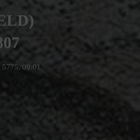
ELD)
807
t 5775, 09:01