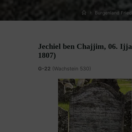
Home
Burgenland Frie
Jechiel ben Chajjim, 06. Ijj
1807)
G-22
(Wachstein 530)