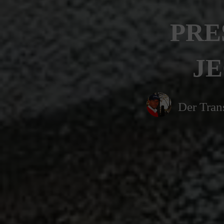
PRE
JE
Der Tran