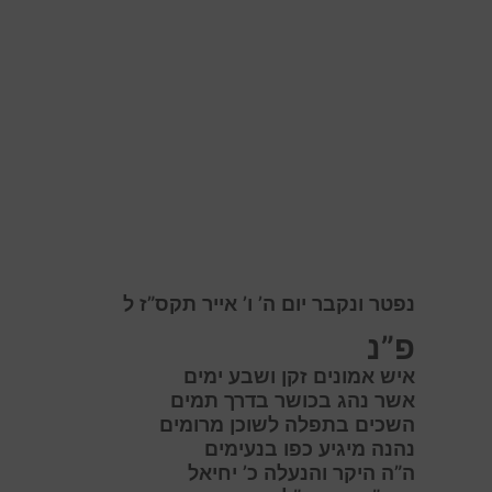
נפטר ונקבר יום ה’ ו’ אייר תקס”ז ל
פ”נ
איש אמונים זקן ושבע ימים
אשר נהג בכושר בדרך תמים
השכים בתפלה לשוכן מרומים
נהנה מיגיע כפו בנעימים
ה”ה היקר והנעלה כ’ יחיאל