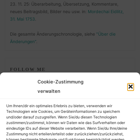
23. 11. 25: Überarbeitung, Übersetzung, Kommentare,
neues Beitragsbild, Bilder neu usw. in:
Mordechai Eidlitz,
31. Mai 1753
.
Die gesamte Änderungschronologie, siehe
"Über die
Änderungen"
.
FOLLOW ME
Cookie-Zustimmung
verwalten
Um Ihnen/dir ein optimales Erlebnis zu bieten, verwenden wir
Technologien wie Cookies, um Geräteinformationen zu speichern
und/oder darauf zuzugreifen. Wenn Sie/du diesen Technologien
zustimmen/zustimmst, können wir Daten wie das Surfverhalten oder
eindeutige IDs auf dieser Website verarbeiten. Wenn Sie/du Ihre/deine
©2026 Der Transkribierer
Zustimmung nicht erteilen/erteilst oder zurückziehen/zurückziehst,
können bestimmte Merkmale und Funktionen beeinträchtigt werden.