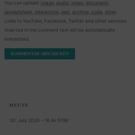
You can upload:
image
,
audio
,
video
,
document
,
spreadsheet
,
interactive
,
text
,
archive
,
code
,
other
.
Links to YouTube, Facebook, Twitter and other services
inserted in the comment text will be automatically
embedded.
HEUTE
30. July 2026 – 16 Av 5786