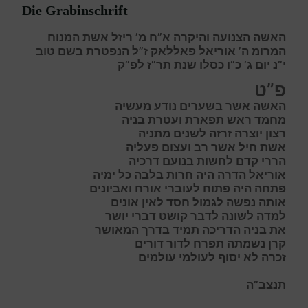
Die Grabinschrift
האשה הצנועה והיקרה א”ח מ’ ריזל אשת המנוח
המרומ ה’ אוריאל פאללאק ז”ל הנפטרת בשם טוב
י”נ יום ג’ כ”ו כסלו שנת תר”ז לפ”ק
פ”ט
האשה
אשר בשערים נודע מעשיה
מ
חמד
ר
אש
ת
פארת ועטרת בניה
ר
צון
י
וצרה
ז
רזה
ל
שנים מתניה
אשת
חיל אשר רב ועצום פעליה
הרר
י קדם לחשות בנועם דרכיה
אוריאל
הדרה היה חרות בלבה כל ימיה
פ
תחה היה פתוח לעוברי אורח ואביונים
א
ותה נפשה לגמול חסד לאין אונים
ל
מדה לשונה לדבר קושט דברי יושר
א
ת בניה הדריכה תמיד בדרך המאושר
ק
רן נשמתה תפרח לדור דורים
ז
כרה
ל
א יסוף לעולמי עולמים
תנצב”ה