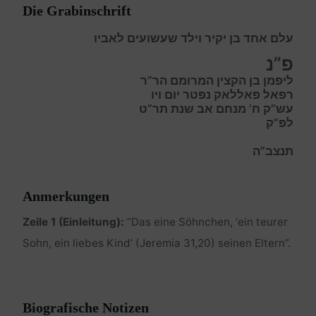
Die Grabinschrift
עלם אחד בן יקיר וילד שעשועים לאביו
פ”נ
ליפמן בן הקצין המרומם הר”ר
רפאל פאללאק נפטר יום ויו
עש”ק ח’ מנחם אב שנת תר”ט
לפ”ק
תנצב”ה
Anmerkungen
Zeile 1 (Einleitung):
“Das eine Söhnchen, ‘ein teurer
Sohn, ein liebes Kind’ (Jeremia 31,20) seinen Eltern”.
Biografische Notizen