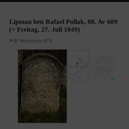
Home
Burgenland Friedhöfe
Friedhof Eisenstadt (älterer)
Pollak
Lipman – 27. Juli 1849
Lipman ben Rafael Pollak, 08. Av 609
(= Freitag, 27. Juli 1849)
Y-2
(Wachstein 871)