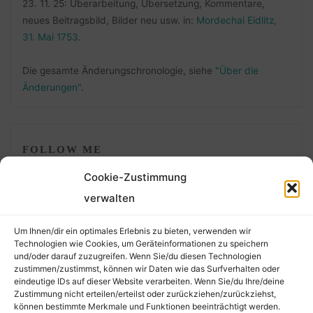
23. 11. 25: Überarbeitung, Übersetzung, Kommentare,
neues Beitragsbild, Bilder neu usw. in:
Mordechai Eidlitz,
31. Mai 1753
.
Die gesamte Änderungschronologie, siehe
"Über die
Änderungen"
.
FOLLOW ME
Cookie-Zustimmung
verwalten
Um Ihnen/dir ein optimales Erlebnis zu bieten, verwenden wir
Technologien wie Cookies, um Geräteinformationen zu speichern
und/oder darauf zuzugreifen. Wenn Sie/du diesen Technologien
zustimmen/zustimmst, können wir Daten wie das Surfverhalten oder
eindeutige IDs auf dieser Website verarbeiten. Wenn Sie/du Ihre/deine
©2026 Der Transkribierer
Zustimmung nicht erteilen/erteilst oder zurückziehen/zurückziehst,
können bestimmte Merkmale und Funktionen beeinträchtigt werden.