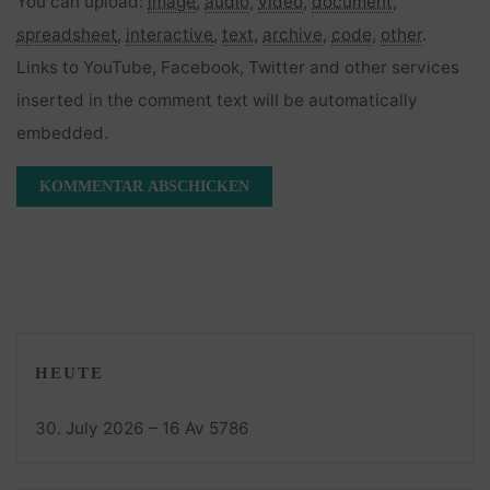
You can upload:
image
,
audio
,
video
,
document
,
spreadsheet
,
interactive
,
text
,
archive
,
code
,
other
.
Links to YouTube, Facebook, Twitter and other services
inserted in the comment text will be automatically
embedded.
HEUTE
30. July 2026 – 16 Av 5786