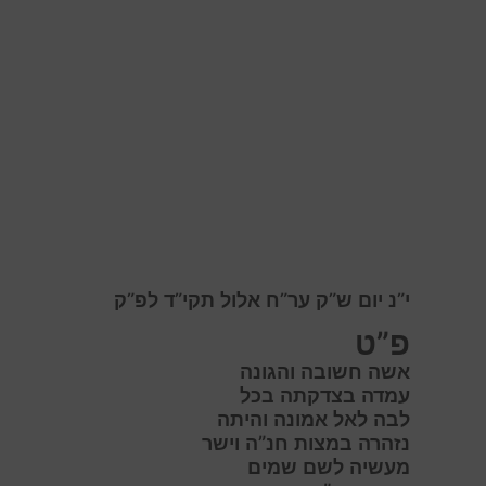
י”נ יום ש”ק ער”ח אלול תקי”ד לפ”ק
פ”ט
אשה חשובה והגונה
עמדה בצדקתה בכל
לבה לאל אמונה והיתה
נזהרה במצות חנ”ה וישר
מעשיה לשם שמים