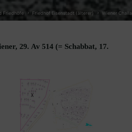
d Friedhöfe
Friedhof Eisenstadt (älterer)
Wiener Chaila
ener, 29. Av 514 (= Schabbat, 17.