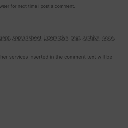
wser for next time I post a comment.
ment
,
spreadsheet
,
interactive
,
text
,
archive
,
code
,
her services inserted in the comment text will be