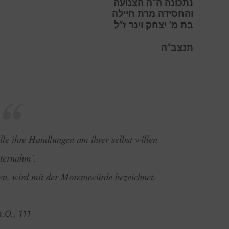
נתכונה ה”ה הצנועה
והחסידה מרת חיילה
בת מ’ יצחק וינר ז”ל
תנצב”ה
le ihre Handlungen um ihrer selbst willen
nternahm’.
en, wird mit der Morenuwürde bezeichnet.
.O., 111