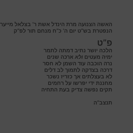
האשה הצנועה מרת הינדל אשת ר’ בצלאל מייער
הנפטרת בש”ט יום ה’ כ”ח מנחם תור לפ”ק
פ”ט
ה
לכה
י
ושר
נ
תיב
ד
מתה
ל
תמר
י
מיה מעטים
ולא
ארכה שנים
נ
רה הוכבה עוד השמן לא חסר
ד
רכה בצדקה לתמוך לב דלים
ל
א בעצלתים אך כזריז נשכר
מ
חננת
י
די
י
פרשו
ע
ל
ר
חמים
ת
קים
נ
פשה
צ
דיק
ב
עת
ה
תחיה
תנצב”ה