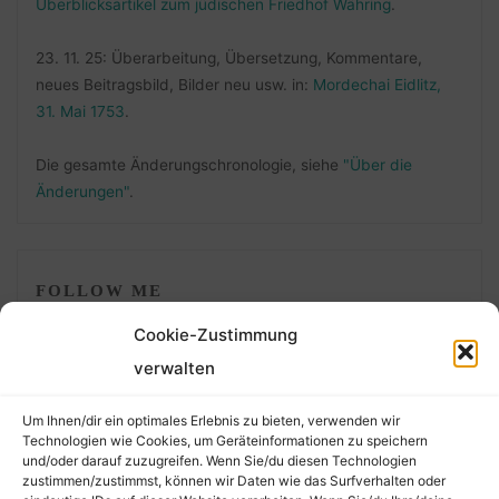
Überblicksartikel zum jüdischen Friedhof Währing
.
23. 11. 25: Überarbeitung, Übersetzung, Kommentare,
neues Beitragsbild, Bilder neu usw. in:
Mordechai Eidlitz,
31. Mai 1753
.
Die gesamte Änderungschronologie, siehe
"Über die
Änderungen"
.
FOLLOW ME
Cookie-Zustimmung
verwalten
Um Ihnen/dir ein optimales Erlebnis zu bieten, verwenden wir
Technologien wie Cookies, um Geräteinformationen zu speichern
und/oder darauf zuzugreifen. Wenn Sie/du diesen Technologien
zustimmen/zustimmst, können wir Daten wie das Surfverhalten oder