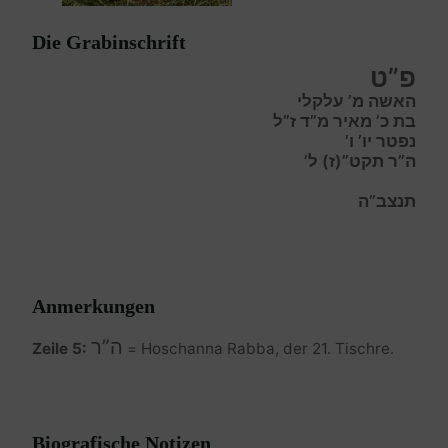
Die Grabinschrift
פ”ט
האשה מ’ עלקלי
בת כ’ מאיר מ”ד ז”ל
נפטר יו’ ו’
ה”ר תקט”(ז) ל’
תנצב”ה
Anmerkungen
ה”ר
Zeile 5:
= Hoschanna Rabba, der 21. Tischre.
Biografische Notizen