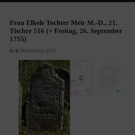
Home
Burgenland Friedhöfe
Friedhof Eisenstadt (älterer)
Mannersdorf Elkele – 26. September 1755
Frau Elkele Tochter Meir M.-D., 21.
Tischre 516 (= Freitag, 26. September
1755)
O-9
(Wachstein 237)