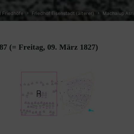
 Friedhöfe
Friedhof Eisenstadt (älterer)
Machalup Asri
87 (= Freitag, 09. März 1827)