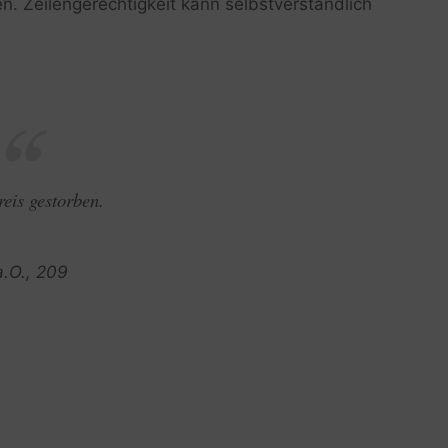
n. Zeilengerechtigkeit kann selbstverständlich
eis gestorben.
a.O., 209