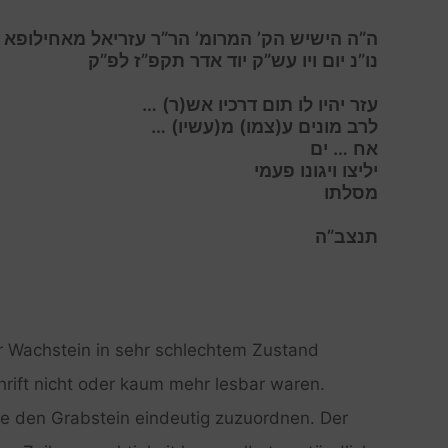
ה”ה הישיש הק’ המרומ’ הר”ר עזריאל מאחילופא
נו”נ יום ויו עש”ק יוד אדר תקפ”ז לפ”ק
עזר יהיו לו תום דרכיו אש(ר) …
לרב מונים ע(צמו) מ(עשיו) …
אח … ים
יליצו ויגונו פעמי
מסלתו
תנצב”ה
r Wachstein in sehr schlechtem Zustand
hrift nicht oder kaum mehr lesbar waren.
le den Grabstein eindeutig zuzuordnen. Der