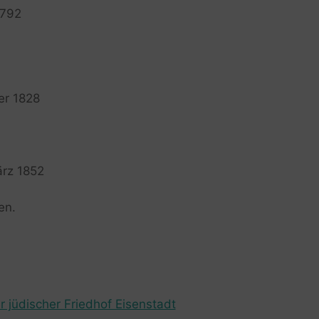
1792
ber 1828
ärz 1852
en.
r jüdischer Friedhof Eisenstadt