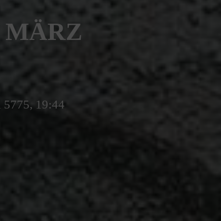
. MÄRZ
l 5775, 19:44