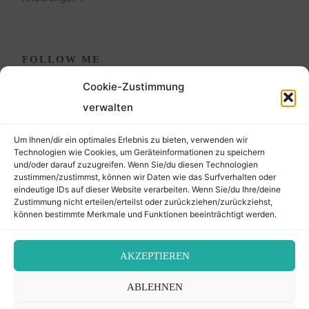
FOLLOW ME
Cookie-Zustimmung
verwalten
Um Ihnen/dir ein optimales Erlebnis zu bieten, verwenden wir
Technologien wie Cookies, um Geräteinformationen zu speichern
und/oder darauf zuzugreifen. Wenn Sie/du diesen Technologien
zustimmen/zustimmst, können wir Daten wie das Surfverhalten oder
eindeutige IDs auf dieser Website verarbeiten. Wenn Sie/du Ihre/deine
©2026 Der Transkribierer
Zustimmung nicht erteilen/erteilst oder zurückziehen/zurückziehst,
können bestimmte Merkmale und Funktionen beeinträchtigt werden.
Back
AKZEPTIEREN
Kontakt / Impressum
ABLEHNEN
to
Datenschutz