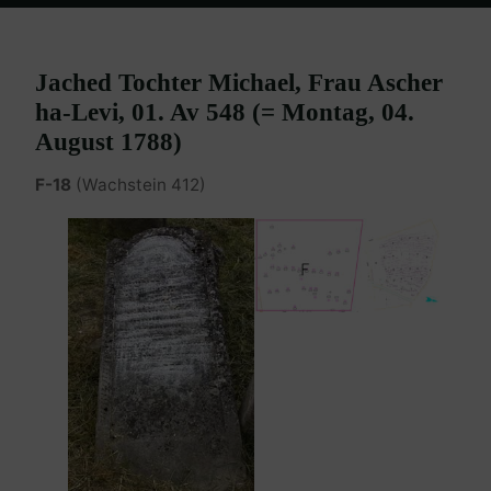
Home
Burgenland Friedhöfe
Friedhof Eisenstadt (älterer)
Löwy
Jached – 04. August 1788
Jached Tochter Michael, Frau Ascher
ha-Levi, 01. Av 548 (= Montag, 04.
August 1788)
F-18
(Wachstein 412)