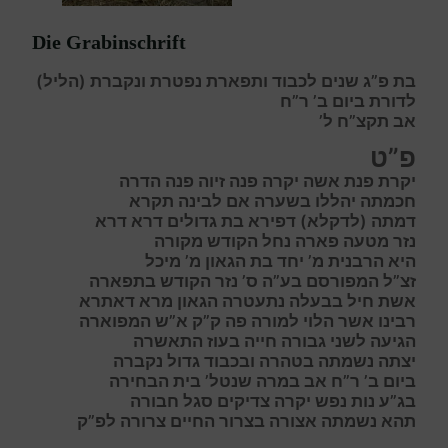
Die Grabinschrift
בת פ”ג שנים לכבוד ותפארת נפטרת ונקברת (הליל)
לדורת ביום ב’ ר”ח
אב תקצ”ח ל’
פ”ט
י
קרת פנת אשה יקרה פנה זיוה פנה הדרה
ח
כמתה יהללו בשערה אם לבינה תקרא
ד
מתה (לדקלא) דפירא
בת
גדולים דרא דרא
נזר
מטעה פארה נחל
הקודש
מקורה
היא הרבנית מ’ יחד בת הגאון מ’ מיכל
זצ”ל המפורסם בע”ה ס’ נזר הקודש בתפארה
אשת חיל בבעלה נתעטרה הגאון מרא דאתרא
רבינו אשר הלוי למורה פה ק”ק א”ש המפוארה
הגיעה לשני גבורה חייה ב
עוז
התאשרה
יצתה נשמתה בטהרה ובכבוד גדול נקברה
ביום ב’ ר”ח אב במרה שנטל’ בית הבחירה
בג”ע נות נפש יקרה צדיקים סגל חבורה
ת
הא
נ
שמתה
א
צורה
ב
צרור
ה
חיים
צ
רורה לפ”ק