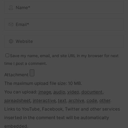
Save my name, email, and site URL in my browser for next
time I post a comment.
Attachment
The maximum upload file size: 10 MB.
You can upload:
image
,
audio
,
video
,
document
,
spreadsheet
,
interactive
,
text
,
archive
,
code
,
other
.
Links to YouTube, Facebook, Twitter and other services
inserted in the comment text will be automatically
embedded.