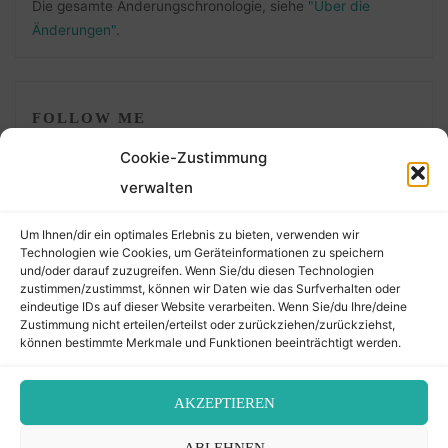
Die gesamte Änderungschronologie, siehe
"Über die
Änderungen"
.
FOLLOW ME
Cookie-Zustimmung
verwalten
Um Ihnen/dir ein optimales Erlebnis zu bieten, verwenden wir
Technologien wie Cookies, um Geräteinformationen zu speichern
und/oder darauf zuzugreifen. Wenn Sie/du diesen Technologien
zustimmen/zustimmst, können wir Daten wie das Surfverhalten oder
eindeutige IDs auf dieser Website verarbeiten. Wenn Sie/du Ihre/deine
©2026 Der Transkribierer
Zustimmung nicht erteilen/erteilst oder zurückziehen/zurückziehst,
können bestimmte Merkmale und Funktionen beeinträchtigt werden.
Back
AKZEPTIEREN
Kontakt / Impressum
ABLEHNEN