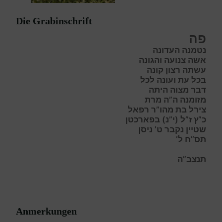
Die Grabinschrift
פה
נטמנה העדונה
אשה צנועה והגונה
עשתה רצון קונה
בכל עת ועונה לכל
דבר מצוה היתה
מזומנה ה”ה מרת
צירל בת מהו”ר רפאל
כ”ץ ז”ל (י”נ) בפארכטן
שטיין נקבר ט’ ניסן
תס”ח ל’
תנצב”ה
Anmerkungen