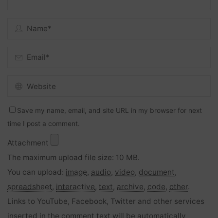
Save my name, email, and site URL in my browser for next
time I post a comment.
Attachment
The maximum upload file size: 10 MB.
You can upload:
image
,
audio
,
video
,
document
,
spreadsheet
,
interactive
,
text
,
archive
,
code
,
other
.
Links to YouTube, Facebook, Twitter and other services
inserted in the comment text will be automatically