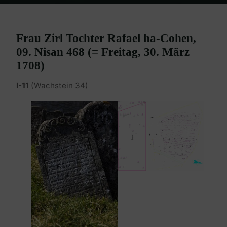
Home
Burgenland Friedhöfe
Friedhof Eisenstadt (älterer)
Kohn
Zirl – 30. März 1708
Frau Zirl Tochter Rafael ha-Cohen,
09. Nisan 468 (= Freitag, 30. März
1708)
I-11
(Wachstein 34)