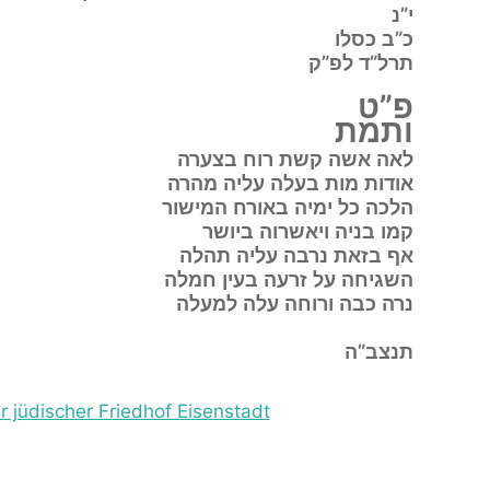
י”נ
כ”ב כסלו
תרל”ד לפ”ק
פ”ט
ותמת
לאה
אשה קשת רוח בצערה
א
ודות מות בעלה עליה מהרה
ה
לכה כל ימיה באורח המישור
ק
מו בניה ויאשרוה ביושר
א
ף בזאת נרבה עליה תהלה
ה
שגיחה על זרעה בעין חמלה
נ
רה כבה ורוחה עלה למעלה
תנצב”ה
r jüdischer Friedhof Eisenstadt