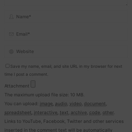
Save my name, email, and site URL in my browser for next
time I post a comment.
Attachment
The maximum upload file size: 10 MB.
You can upload:
image
,
audio
,
video
,
document
,
spreadsheet
,
interactive
,
text
,
archive
,
code
,
other
.
Links to YouTube, Facebook, Twitter and other services
inserted in the comment text will be automatically