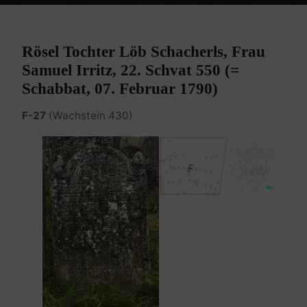
Home
Burgenland Friedhöfe
Friedhof Eisenstadt (älterer)
Irritz
Rösel – 07. Februar 1790
Rösel Tochter Löb Schacherls, Frau
Samuel Irritz, 22. Schvat 550 (=
Schabbat, 07. Februar 1790)
F-27
(Wachstein 430)