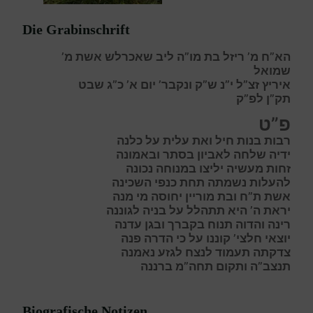
Die Grabinschrift
הא”ח מ’ ריזל בת מו”ה ליב שאכרלש אשת מ’
שמואל
איריץ זצ”ל י”נ ש”ק ונקבר’ יום א’ כ”ג שבט
תק”ן לפ”ק
פ”ט
ר
בות בנות חיל ואת עלית על כלנה
י
דיה שלחה לאביון בסתר ובאמונה
ז
חות מעשיה יליצו במנוחה נכונה
ל
העלות נשמתה תחת כנפי השכינה
א
שת ת”ח ובת מוריין יחוסה מי מנה
י
ראת ה’ היא תתהלל על בניה לגוננה
ר
ינה והדוה תנוח בקברך ובגן עדנה
י
וצאי חלצי’ קוננו על כי הדרה פנה
צ
דקתה תעמוד לנצח לגזע נאמנה
תנצב”ה ותקום תחה”מ ברננה
Biografische Notizen