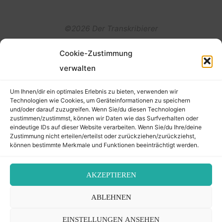
©2026 Der Transkribierer
Cookie-Zustimmung
Back
verwalten
Kontakt / Impressum
to
Um Ihnen/dir ein optimales Erlebnis zu bieten, verwenden wir
Datenschutz
Technologien wie Cookies, um Geräteinformationen zu speichern
und/oder darauf zuzugreifen. Wenn Sie/du diesen Technologien
Cookie-Richtlinie (EU)
Top
zustimmen/zustimmst, können wir Daten wie das Surfverhalten oder
eindeutige IDs auf dieser Website verarbeiten. Wenn Sie/du Ihre/deine
Zustimmung nicht erteilen/erteilst oder zurückziehen/zurückziehst,
können bestimmte Merkmale und Funktionen beeinträchtigt werden.
AKZEPTIEREN
ABLEHNEN
EINSTELLUNGEN ANSEHEN