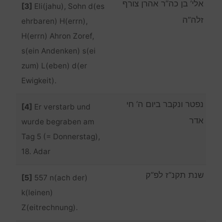
אלי’ בן כה”ר אהרן צורף
[3]
Eli(jahu), Sohn d(es
זלה”ה
ehrbaren) H(errn),
H(errn) Ahron Zoref,
s(ein Andenken) s(ei
zum) L(eben) d(er
Ewigkeit).
נפטר ונקבר ביום ה’ חי
[4]
Er verstarb und
אדר
wurde begraben am
Tag 5 (= Donnerstag),
18. Adar
שנת תקנ”ז לפ”ק
[5]
557 n(ach der)
k(leinen)
Z(eitrechnung).