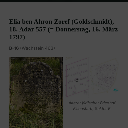
Home
Burgenland Friedhöfe
Friedhof Eisenstadt (älterer)
Goldschmidt Elia – 16. März 1797
Elia ben Ahron Zoref (Goldschmidt),
18. Adar 557 (= Donnerstag, 16. März
1797)
B-16
(Wachstein 463)
Älterer jüdischer Friedhof
Eisenstadt, Sektor B