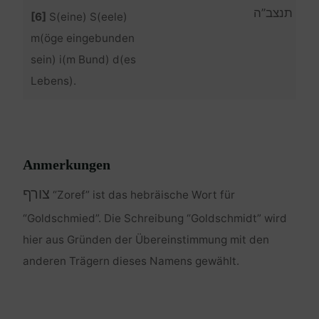
תנצב”ה
[6]
S(eine) S(eele)
m(öge eingebunden
sein) i(m Bund) d(es
Lebens).
Anmerkungen
צורף
“Zoref” ist das hebräische Wort für
“Goldschmied”. Die Schreibung “Goldschmidt” wird
hier aus Gründen der Übereinstimmung mit den
anderen Trägern dieses Namens gewählt.