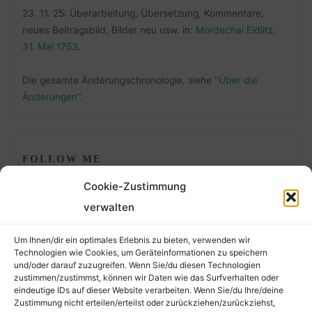
23. 11. 25: Überarbeitung, Übersetzung, Kommentare,
neues Beitragsbild, Bilder neu usw. in:
Mordechai Eidlitz,
31. Mai 1753
.
Die gesamte Änderungschronologie, siehe
"Über die
Änderungen"
.
FOLLOW ME
Cookie-Zustimmung
verwalten
Um Ihnen/dir ein optimales Erlebnis zu bieten, verwenden wir
Technologien wie Cookies, um Geräteinformationen zu speichern
und/oder darauf zuzugreifen. Wenn Sie/du diesen Technologien
zustimmen/zustimmst, können wir Daten wie das Surfverhalten oder
eindeutige IDs auf dieser Website verarbeiten. Wenn Sie/du Ihre/deine
©2026 Der Transkribierer
Zustimmung nicht erteilen/erteilst oder zurückziehen/zurückziehst,