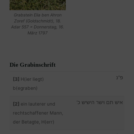
Grabstein Elia ben Ahron
Zoref (Goldschmidt), 18.
Adar 557 = Donnerstag, 16.
März 1797
Die Grabinschrift
פ”נ
[3]
H(ier liegt)
b(egraben)
איש תם וישר הישיש כ’
[2]
ein lauterer und
rechtschaffener Mann,
der Betagte, H(err)