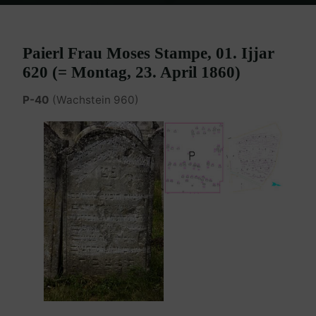
Home
Burgenland Friedhöfe
Friedhof Eisenstadt (älterer)
Gabriel Paierl – 23. April 1860
Paierl Frau Moses Stampe, 01. Ijjar
620 (= Montag, 23. April 1860)
P-40
(Wachstein 960)