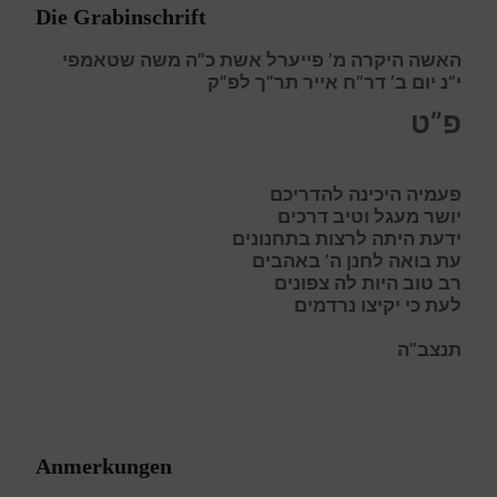
Die Grabinschrift
האשה היקרה מ’ פייערל אשת כ”ה משה שטאמפי
י”נ יום ב’ דר”ח אייר תר”ך לפ”ק
פ”ט
פ
עמיה היכינה להדריכם
י
ושר מעגל וטיב דרכים
י
דעת היתה לרצות בתחנונים
ע
ת בואה לחנן ה’ באהבים
ר
ב טוב היות לה צפונים
ל
עת כי יקיצו נרדמים
תנצב”ה
Anmerkungen