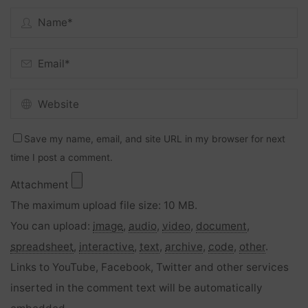
Save my name, email, and site URL in my browser for next
time I post a comment.
Attachment
The maximum upload file size: 10 MB.
You can upload:
image
,
audio
,
video
,
document
,
spreadsheet
,
interactive
,
text
,
archive
,
code
,
other
.
Links to YouTube, Facebook, Twitter and other services
inserted in the comment text will be automatically