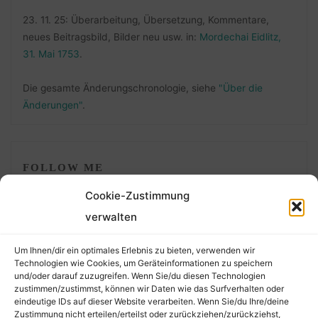
23. 11. 25: Überarbeitung, Übersetzung, Kommentare,
neues Beitragsbild, Bilder neu usw. in:
Mordechai Eidlitz,
31. Mai 1753
.
Die gesamte Änderungschronologie, siehe
"Über die
Änderungen"
.
FOLLOW ME
Cookie-Zustimmung
verwalten
Um Ihnen/dir ein optimales Erlebnis zu bieten, verwenden wir
Technologien wie Cookies, um Geräteinformationen zu speichern
und/oder darauf zuzugreifen. Wenn Sie/du diesen Technologien
zustimmen/zustimmst, können wir Daten wie das Surfverhalten oder
eindeutige IDs auf dieser Website verarbeiten. Wenn Sie/du Ihre/deine
©2026 Der Transkribierer
Zustimmung nicht erteilen/erteilst oder zurückziehen/zurückziehst,