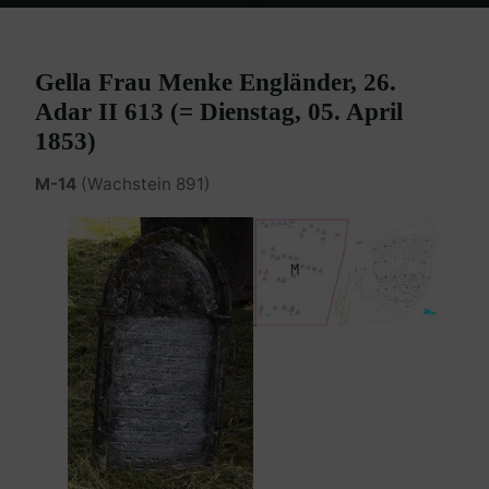
Home
Burgenland Friedhöfe
Friedhof Eisenstadt (älterer)
Engländer Gella – 05. April 1853
Gella Frau Menke Engländer, 26.
Adar II 613 (= Dienstag, 05. April
1853)
M-14
(Wachstein 891)