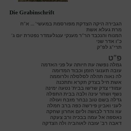
Die Grabinschrift
הגבירה היקה הצדקת מפורסמת במעשי’ … א”ח
מרת געלא אשת
המנוח והנכבד הר”ר מענקי ענגלעמדר נפטרת יום ג’
כ”ו אדר שני
תרי”ג לפ”ק
פ”ט
ג
מלה נפשה עת חיותה על פני האדמה
ע
זבה תענוגי הזמן וכבוד המדומה
ל
ה נאוה תהלה לסלסלה ולרוממה
א
שת חיל בצדק תקרא ותתכנה
ע
מודי צדק שרשו בבית’ נטעה ימינה
נ
שף ושחר עינה ולבה בבית התפלה
ג
דלה בשם טוב נבחר מזבח ועולה
ל
עני ואביון פירשה כפה ברב חמלה
ע
וז והדר לבושה וליום אחרון שחקה
נ
אספה אל עמה בבכיה ורב צעקה
ד
אבה
ר
ב’ עזבה לאוהביה ולה הצדקה