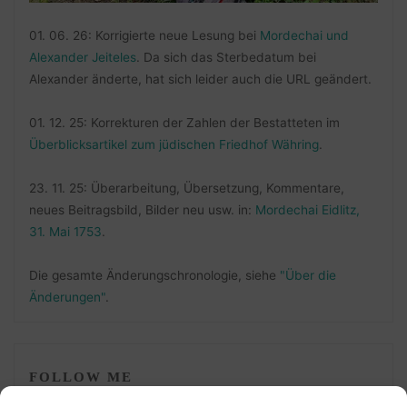
01. 06. 26: Korrigierte neue Lesung bei
Mordechai und
Alexander Jeiteles
. Da sich das Sterbedatum bei
Alexander änderte, hat sich leider auch die URL geändert.
01. 12. 25: Korrekturen der Zahlen der Bestatteten im
Überblicksartikel zum jüdischen Friedhof Währing
.
23. 11. 25: Überarbeitung, Übersetzung, Kommentare,
neues Beitragsbild, Bilder neu usw. in:
Mordechai Eidlitz,
31. Mai 1753
.
Die gesamte Änderungschronologie, siehe
"Über die
Änderungen"
.
FOLLOW ME