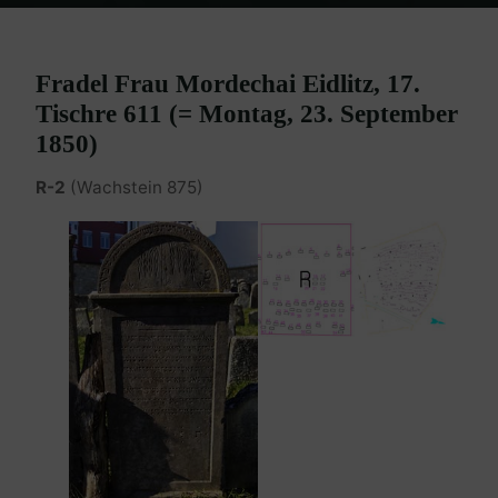
Home
Burgenland Friedhöfe
Friedhof Eisenstadt (älterer)
Eidlitz
Fradel – 23. September 1850
Fradel Frau Mordechai Eidlitz, 17.
Tischre 611 (= Montag, 23. September
1850)
R-2
(Wachstein 875)