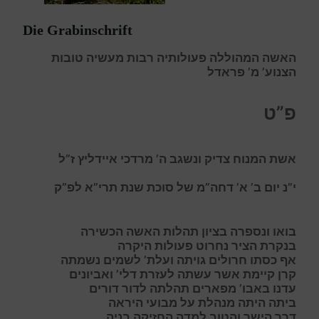
Die Grabinschrift
האשה המהוללה פעולותיה רבות מעשיה טובות
הצנוע’ מ’ פראדל
פ”ט
אשת המנוח צדיק ונשגב ה’ מרדכי איידליץ ז”ל
י”נ יום ב’ א’ דחה”מ של סוכת שנת תרי”א לפ”ק
בואו ונספרה בציון תהלות האשה הכשירה
בנקרת הציר נחרוט פעולות היקרה
אף כסתו חרולים גויתה ועלת’ לשמים נשמתה
קרן קיימת אשר עשתה לעזרת דלי’ ואביונים
עדנו באבו’ מפארים תהלתה לדור דורים
ביתה היתה מנהלת על מבועי היראה
דרך הישר והטוב למדה החזיקה בניה