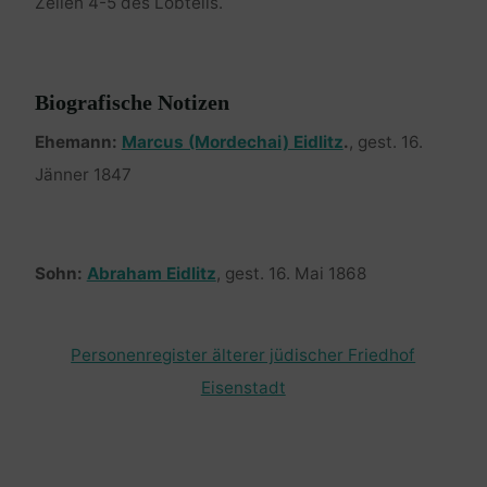
Zeilen 4-5 des Lobteils.
Biografische Notizen
Ehemann:
Marcus (Mordechai) Eidlitz
.
, gest. 16.
Jänner 1847
Sohn:
Abraham Eidlitz
, gest. 16. Mai 1868
Personenregister älterer jüdischer Friedhof
Eisenstadt