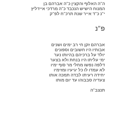
ה”ה האלוף והקצין כ”ה אברהם בן
המנוח הישיש הנכבד כ”ה מרדכי איידליץ
י”נ כ”ד אייר שנת תרכ”ח לפ”ק
פ”נ
אברהם
זקן חי רב ימים ושנים
א
בותיו היו חשובים וספונים
י
ולד על ברכיהם בהיותו נער
י
מי עליתו היו בנחת ולא בצער
ד
לפה נפשו מחלי מר סוף ימיו
ל
א עמדו לו כל יגיעיו ומזימיו
י
חידה רעיתו לבדה תמכה אותו
צ
עדיה סבבוהו עד יום מותו
תנצב”ה