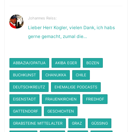
Johannes Reiss:
Lieber Herr Kogler, vielen Dank, ich habs
gerne gemacht, zumal die...
ABBAZIA/OPATIJA
AKIBA EGER
BOZEN
BUCHKUNST
CHANUKKA
CHILE
DEUTSCHKREUTZ
EHEMALIGE PODCASTS
EISENSTADT
FRAUENKIRCHEN
FRIEDHOF
GATTENDORF
GESCHICHTEN
GRABSTEINE MITTELALTER
GRAZ
GÜSSING