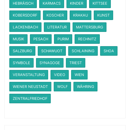
HEBRÄISCH
KARMACS
KINDER
KITTSEE
KOBERSDORF
KOSCHER
KRAKAU
KUNST
LACKENBACH
LITERATUR
MATTERSBURG
MUSIK
PESACH
PURIM
RECHNITZ
SALZBURG
SCHAWUOT
SCHLAINING
SHOA
SYMBOLE
SYNAGOGE
TRIEST
VERANSTALTUNG
VIDEO
WIEN
WIENER NEUSTADT
WOLF
WÄHRING
ZENTRALFRIEDHOF