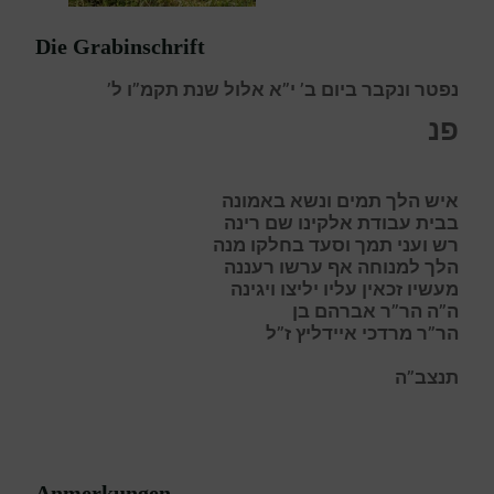
Die Grabinschrift
נפטר ונקבר ביום ב’ י”א אלול שנת תקמ”ו ל’
פנ
איש הלך תמים ונשא באמונה
בבית עבודת אלקינו שם רינה
רש ועני תמך וסעד בחלקו מנה
הלך למנוחה אף ערשו רעננה
מעשיו זכאין עליו יליצו ויגינה
ה”ה הר”ר אברהם בן
הר”ר מרדכי איידליץ ז”ל
תנצב”ה
Anmerkungen