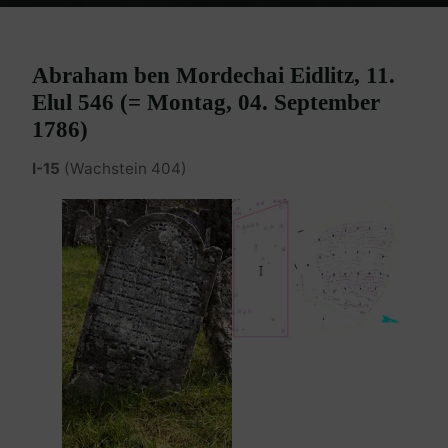
Home
Burgenland Friedhöfe
Friedhof Eisenstadt (älterer)
Eidlitz
Abraham – 04. September 1786
Abraham ben Mordechai Eidlitz, 11.
Elul 546 (= Montag, 04. September
1786)
I-15
(Wachstein 404)