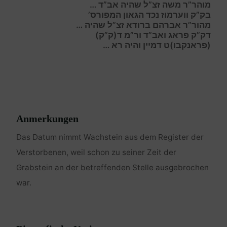
מוהר”ר משה זצ”ל שהיה אב”ד …
בק”ק ווערמוז נכד הגאון המפורס’
מהור”ר אברהם ברודא זצ”ל שהיה …
דק”ק פראג ואב”ד ור”מ ד(ק”ק)
(פראנקבו)ט דמיין והיה רא …
Anmerkungen
Das Datum nimmt Wachstein aus dem Register der
Verstorbenen, weil schon zu seiner Zeit der
Grabstein an der betreffenden Stelle ausgebrochen
war.