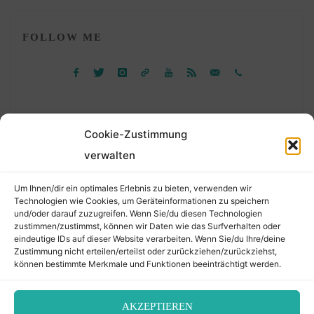
FOLLOW ME
Cookie-Zustimmung
verwalten
Suchen
Um Ihnen/dir ein optimales Erlebnis zu bieten, verwenden wir
nach:
Technologien wie Cookies, um Geräteinformationen zu speichern
und/oder darauf zuzugreifen. Wenn Sie/du diesen Technologien
zustimmen/zustimmst, können wir Daten wie das Surfverhalten oder
eindeutige IDs auf dieser Website verarbeiten. Wenn Sie/du Ihre/deine
©2026 Der Transkribierer
Zustimmung nicht erteilen/erteilst oder zurückziehen/zurückziehst,
können bestimmte Merkmale und Funktionen beeinträchtigt werden.
Back
AKZEPTIEREN