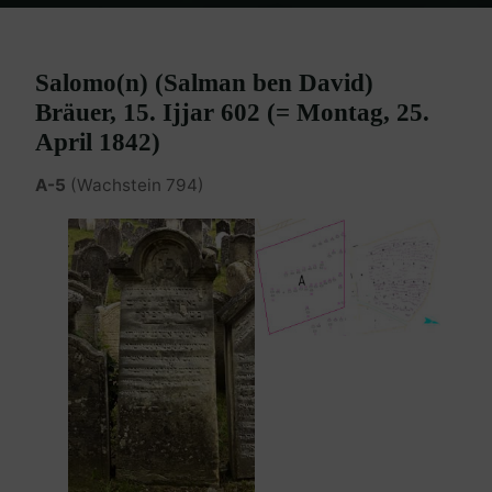
Home
Burgenland Friedhöfe
Friedhof Eisenstadt (älterer)
Bräuer
Salomo Salman – 25. April 1842 / 06. Mai 1842
Salomo(n) (Salman ben David)
Bräuer, 15. Ijjar 602 (= Montag, 25.
April 1842)
A-5
(Wachstein 794)