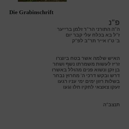
Die Grabinschrift
פ”נ
ה”ה התורני הר”ר זלמן ברייער
ז”ל בא
בכלח
עלי קבר יום
ב’ ט”ו אייר תר”ב לפ”ק
האיש
שלמה
אשר בטח ביוצרו
ז
ריז
ל
עשות
מ
שמרתו
נ
שף ושחר
בן
זקן ונשוא פנים
מהו
לל באשרו
ד
רש
ו
בקש
ד
רכי ה’ מחרוץ נבחר
ב
שלות
ר
זון
י
מים
י
מי
ע
ניו
ר
געו
ז
עקו
צ
אצאי
ל
חקיו חלו וגעו
תנצב”ה