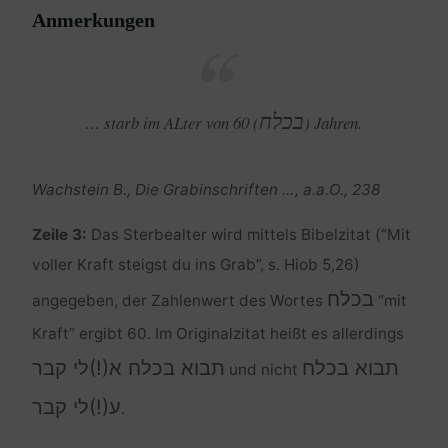
Anmerkungen
בכלח
… starb im ALter von 60 (
) Jahren.
Wachstein B., Die Grabinschriften …, a.a.O., 238
Zeile 3:
Das Sterbealter wird mittels Bibelzitat (“Mit
voller Kraft steigst du ins Grab”, s. Hiob 5,26)
בכלח
angegeben, der Zahlenwert des Wortes
“mit
Kraft” ergibt 60. Im Originalzitat heißt es allerdings
תבוא בכלח
תבוא בכלח א(!)לי קבר
und nicht
ע(!)לי קבר
.