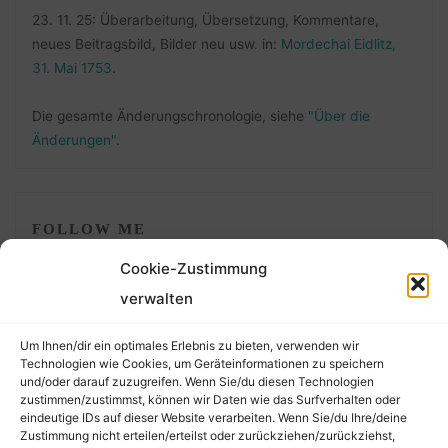
23. 11. 25: Überarbeitung, Übersetzung, Kommentare,
neues Beitragsbild, Bilder neu usw. in:
Mordechai Eidlitz,
31. Mai 1753
.
Die gesamte Änderungschronologie, siehe
"Über die
Änderungen"
.
FOLLOW ME
Cookie-Zustimmung
verwalten
Um Ihnen/dir ein optimales Erlebnis zu bieten, verwenden wir
Technologien wie Cookies, um Geräteinformationen zu speichern
und/oder darauf zuzugreifen. Wenn Sie/du diesen Technologien
zustimmen/zustimmst, können wir Daten wie das Surfverhalten oder
eindeutige IDs auf dieser Website verarbeiten. Wenn Sie/du Ihre/deine
©2026 Der Transkribierer
Zustimmung nicht erteilen/erteilst oder zurückziehen/zurückziehst,