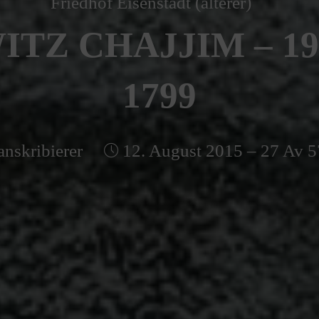
Friedhof Eisenstadt (älterer)
TZ CHAJJIM – 1
1799
anskribierer
12. August 2015 – 27 Av 5