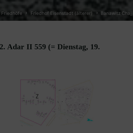
 Friedhöfe
Friedhof Eisenstadt (älterer)
Banawitz Chajj
2. Adar II 559 (= Dienstag, 19.