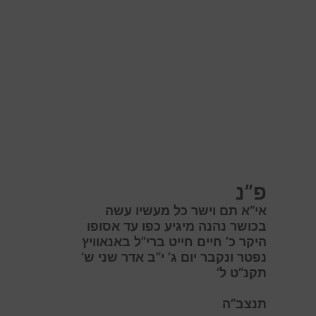
פ”נ
אי”א תם וישר כל מעשיו עשה
בכושר נהנה מיגיע כפו עד אסופו
היקר כ’ חיים חייט ברי”ל באנאוויץ
נפטר ונקבר יום ג’ י”ב אדר שני ש’
תקנ”ט ל’
תנצב”ה