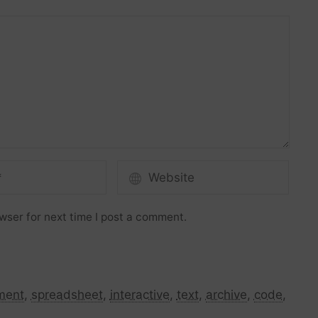
wser for next time I post a comment.
ment
,
spreadsheet
,
interactive
,
text
,
archive
,
code
,