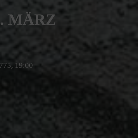
9. MÄRZ
775, 19:00