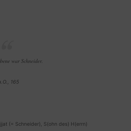
bene war Schneider.
a.O., 165
jjat (= Schneider), S(ohn des) H(errn)