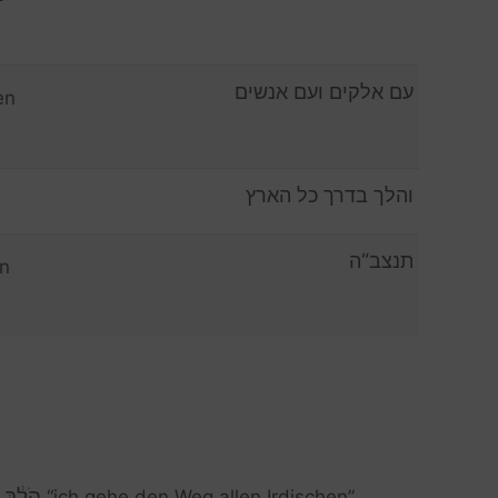
עם אלקים ועם אנשים
en
והלך בדרך כל הארץ
תנצב“ה
n
הֹלֵ֔ךְ 
“ich gehe den Weg allen Irdischen”.