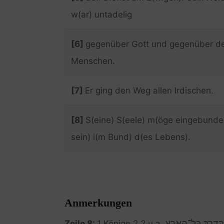
w(ar) untadelig
[6]
gegenüber Gott und gegenüber d
Menschen.
[7]
Er ging den Weg allen Irdischen.
[8]
S(eine) S(eele) m(öge eingebunde
sein) i(m Bund) d(es Lebens).
Anmerkungen
בְּדֶ֖רֶךְ כָּל־הָאָ֑רֶץ
Zeile 8:
1 Könige 2,2 u.a.