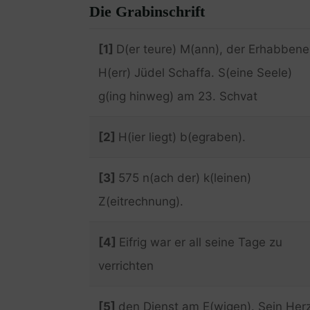
Die Grabinschrift
[1]
D(er teure) M(ann), der Erhabbene
H(err) Jüdel Schaffa. S(eine Seele)
g(ing hinweg) am 23. Schvat
[2]
H(ier liegt) b(egraben).
[3]
575 n(ach der) k(leinen)
Z(eitrechnung).
[4]
Eifrig war er all seine Tage zu
verrichten
[5]
den Dienst am E(wigen). Sein Her