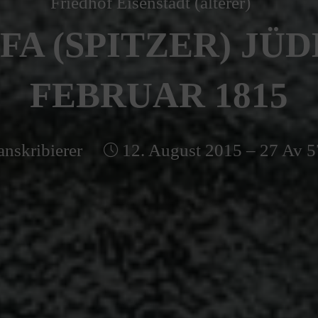
Friedhof Eisenstadt (älterer)
A (SPITZER) JÜDE
FEBRUAR 1815
anskribierer
12. August 2015 – 27 Av 5