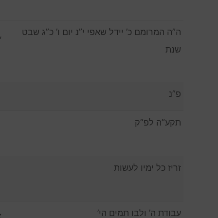
ה”ה המרומם כ’ יידל שאפי י”נ יום ו’ כ”ג שבט
,
שנת
פ”נ
תקע”ה לפ”ק
זריז כל ימיו לעשות
עבודת ה’ ולבו תמים הי’
z