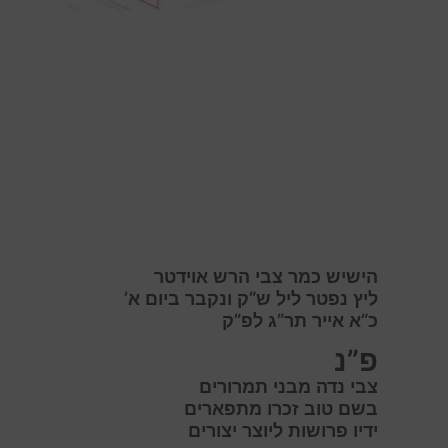
הישיש כמר צבי הרש אוידטר
ליץ נפטר ליל ש”ק ונקבר ביום א’
כ”א אייר תר”ג לפ”ק
פ”נ
צ
בי נדה מבני תמרורים
ב
שם טוב זכרו מתפארים
י
דיו פרושות ליוצר יצורים