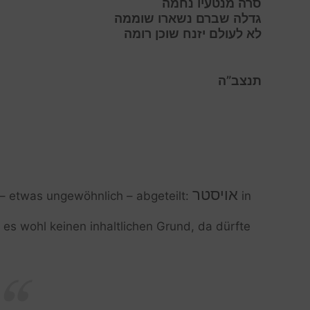
ס
רה מנטעיו נחמה
ג
דלה שברם נשארו שוממה
ל
א לעולם יזנח שוכן רומה
תנצב”ה
אויסטר
t – etwas ungewöhnlich – abgeteilt:
in
t es wohl keinen inhaltlichen Grund, da dürfte