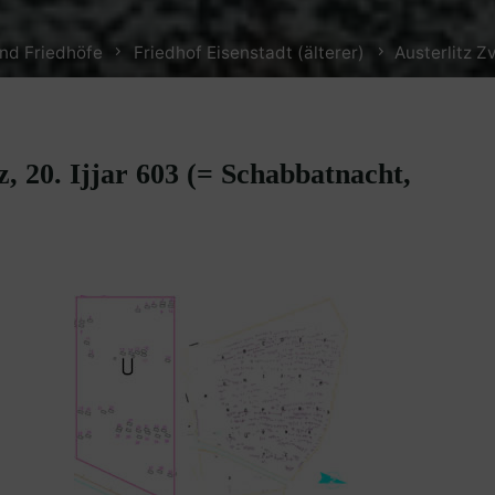
nd Friedhöfe
Friedhof Eisenstadt (älterer)
Austerlitz Z
z, 20. Ijjar 603 (= Schabbatnacht,