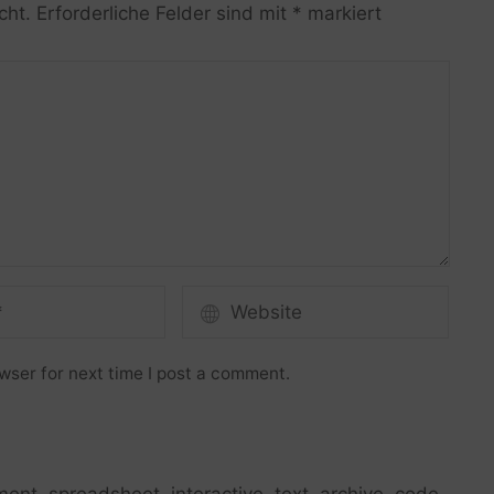
cht.
Erforderliche Felder sind mit
*
markiert
wser for next time I post a comment.
ment
,
spreadsheet
,
interactive
,
text
,
archive
,
code
,