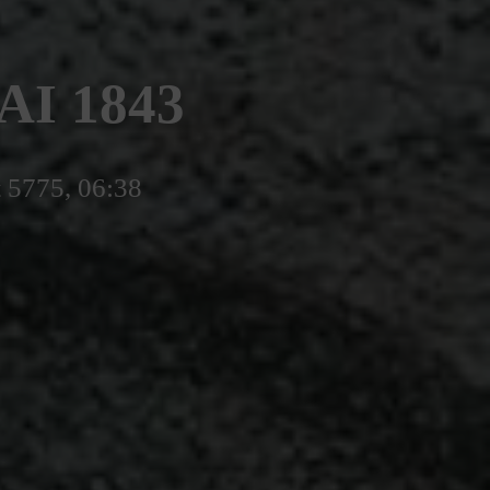
AI 1843
t 5775, 06:38