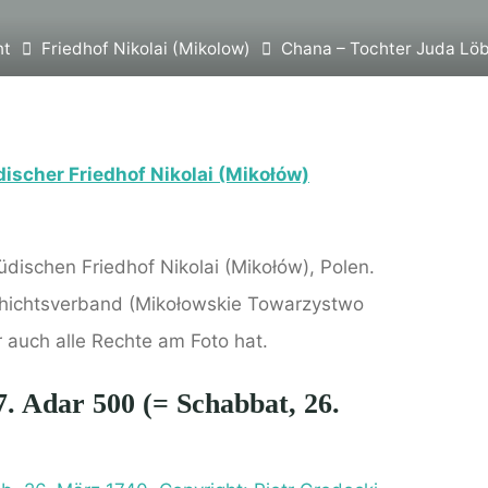
nt
Friedhof Nikolai (Mikolow)
Chana – Tochter Juda Löb
ischer Friedhof Nikolai (Mikołów)
dischen Friedhof Nikolai (Mikołów), Polen.
chichtsverband (Mikołowskie Towarzystwo
r auch alle Rechte am Foto hat.
. Adar 500 (= Schabbat, 26.