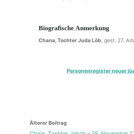
Biografische Anmerkung
Chana, Tochter Juda Löb
, gest. 27. A
Personenregister neuer jüd
Älterer Beitrag
Chaja, Tochter Jakob – 25. November 