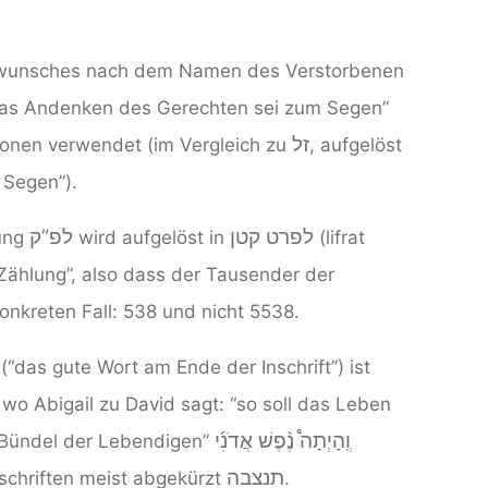
swunsches nach dem Namen des Verstorbenen
as Andenken des Gerechten sei zum Segen”
זל
sonen verwendet (im Vergleich zu
, aufgelöst
 Segen”).
לפרט קטן
לפ”ק
zung
wird aufgelöst in
(lifrat
Zählung”, also dass der Tausender der
onkreten Fall: 538 und nicht 5538.
“das gute Wort am Ende der Inschrift”) ist
 wo Abigail zu David sagt: “so soll das Leben
וְֽהָיְתָה֩ נֶ֨פֶשׁ אֲדֹנִ֜י
 Bündel der Lebendigen”
תנצבה
nschriften meist abgekürzt
.