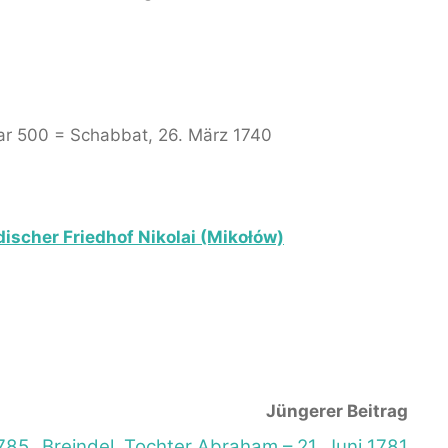
dar 500 = Schabbat, 26. März 1740
ischer Friedhof Nikolai (Mikołów)
Jüngerer Beitrag
1785
Breindel, Tochter Abraham – 21. Juni 1781