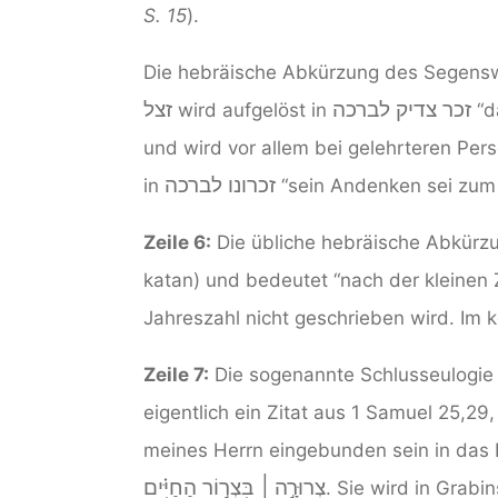
S. 15
).
Die hebräische Abkürzung des Segen
זכר צדיק לברכה
זצל
wird aufgelöst in
“d
und wird vor allem bei gelehrteren Per
זכרונו לברכה
in
“sein Andenken sei zum
Zeile 6:
Die übliche hebräische Abkür
katan) und bedeutet “nach der kleinen 
Jahreszahl nicht geschrieben wird. Im k
Zeile 7:
Die sogenannte Schlusseulogie (
eigentlich ein Zitat aus 1 Samuel 25,29,
meines Herrn eingebunden sein in das
צְרוּרָ֣ה ׀ בִּצְר֣וֹר הַחַיִּ֗ים
. Sie wird in Grabi