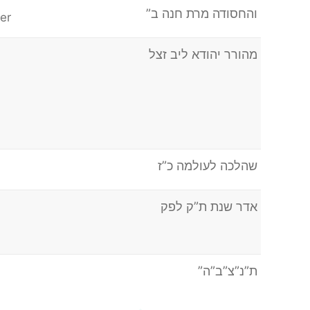
והחסודה מרת חנה ב”
er
מהורר יהודא ליב זצל
שהלכה לעולמה כ”ז
אדר שנת ת”ק לפק
ת”נ”צ”ב”ה”
n