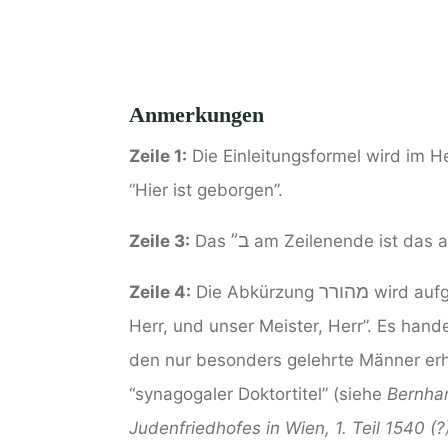
Anmerkungen
Zeile 1:
Die Einleitungsformel wird im 
“Hier ist geborgen”.
ב”
Zeile 3:
Das
am Zeilenende ist das 
מהורר
Zeile 4:
Die Abkürzung
wird aufg
Herr, und unser Meister, Herr”. Es han
den nur besonders gelehrte Männer erh
“synagogaler Doktortitel” (siehe
Bernhar
Judenfriedhofes in Wien, 1. Teil 1540 (?