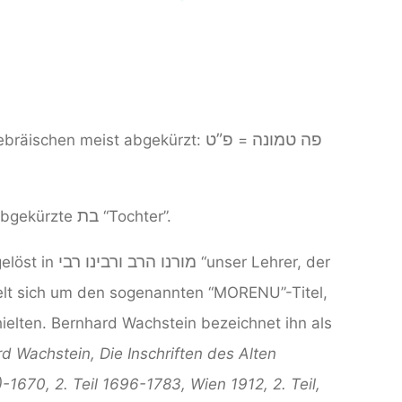
פה טמונה
פ”ט
Hebräischen meist abgekürzt:
=
בת
abgekürzte
“Tochter”.
מורנו הרב ורבינו רבי
elöst in
“unser Lehrer, der
delt sich um den sogenannten “MORENU”-Titel,
ielten. Bernhard Wachstein bezeichnet ihn als
d Wachstein, Die Inschriften des Alten
)-1670, 2. Teil 1696-1783, Wien 1912, 2. Teil,