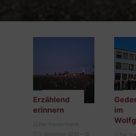
Erzählend
Gede
erinnern
im
Wolfg
Der Transkribierer
5. Dezember 2025 – 15
Der Tra