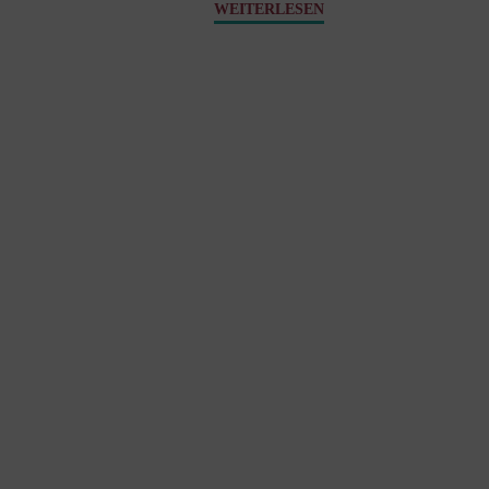
"Pap
WEITERLESEN
Dr.
Isidor"