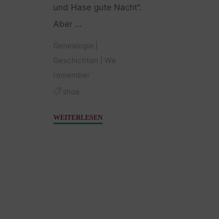
und Hase gute Nacht”.
Aber …
Genealogie
|
Geschichten
|
We
remember
shoa
"Erinnerung
WEITERLESEN
im
Dreiländereck"