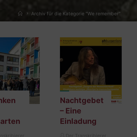
Home
Archiv für die Kategorie "We remember"
nken
Nachtgebet
– Eine
arten
Einladung
nskribierer
Der Transkribierer