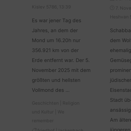
Kislev 5786, 13:39
7. Nov
Heshvan 5
Es war jener Tag des
Jahres, an dem der
Schabba
Mond um 16.20h nur
dem Wol
356.921 km von der
ehemali
Erde entfernt war. Der 5.
Gemüseg
November 2025 mit dem
promine
größten und hellsten
jüdische
Vollmond des …
Eisenstad
Stadt üb
Geschichten
|
Religion
ansässig
und Kultur
|
We
Am älte
remember
jüngeren
friedhof
|
lackenbach