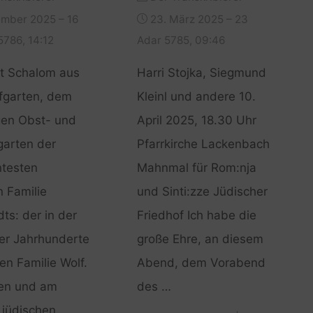
ember 2025 – 16
23. März 2025 – 23
786, 14:12
Adar 5785, 09:46
t Schalom aus
Harri Stojka, Siegmund
fgarten, dem
Kleinl und andere 10.
gen Obst- und
April 2025, 18.30 Uhr
arten der
Pfarrkirche Lackenbach
ntesten
Mahnmal für Rom:nja
n Familie
und Sinti:zze Jüdischer
ts: der in der
Friedhof Ich habe die
er Jahrhunderte
große Ehre, an diesem
en Familie Wolf.
Abend, dem Vorabend
ren und am
des …
 jüdischen