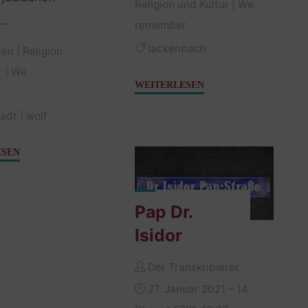
Religion und Kultur
|
We
 …
remember
lackenbach
ten
|
Religion
r
|
We
"Nachtgebet
WEITERLESEN
r
–
tadt
|
wolf
Eine
Einladung"
"Gedenken
ESEN
im
Wolfgarten"
Pap Dr.
Isidor
Der Transkribierer
27. Januar 2021 – 14