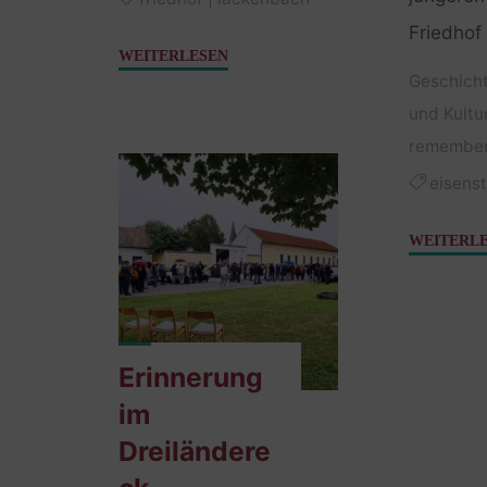
Friedhof
"Erzählend
WEITERLESEN
Geschich
erinnern"
und Kultu
remembe
eisens
WEITERL
Erinnerung
im
Dreiländere