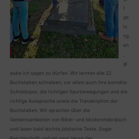
t
ge
lu
ng
en
,
gl
aube ich sagen zu dürfen. Wir lernten alle 22
Buchstaben schreiben, vor allem auch ihre korrekte
Schreibspur, die richtigen Spurbewegungen und die
richtige Aussprache sowie die Transkription der
Buchstaben. Wir sprachen über die
Gemeinsamkeiten von Bibel- und Modernhebräisch
und lasen bald leichte jiddische Texte. Sogar
Raschischrift und ein paar Verse der