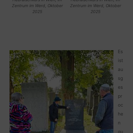
Zentrum im Werd, Oktober
Zentrum im Werd, Oktober
2025
2025
Es
ist
au
sg
es
pr
oc
he
n
gu