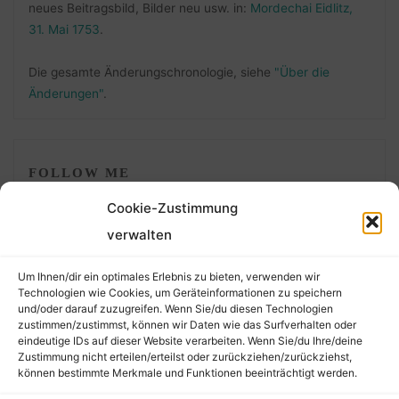
neues Beitragsbild, Bilder neu usw. in:
Mordechai Eidlitz,
31. Mai 1753
.
Die gesamte Änderungschronologie, siehe
"Über die
Änderungen"
.
FOLLOW ME
Cookie-Zustimmung
verwalten
Um Ihnen/dir ein optimales Erlebnis zu bieten, verwenden wir
Technologien wie Cookies, um Geräteinformationen zu speichern
und/oder darauf zuzugreifen. Wenn Sie/du diesen Technologien
zustimmen/zustimmst, können wir Daten wie das Surfverhalten oder
eindeutige IDs auf dieser Website verarbeiten. Wenn Sie/du Ihre/deine
©2026 Der Transkribierer
Zustimmung nicht erteilen/erteilst oder zurückziehen/zurückziehst,
können bestimmte Merkmale und Funktionen beeinträchtigt werden.