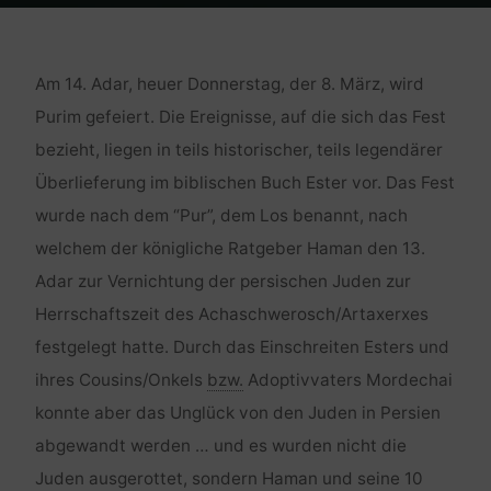
Home
Religion und Kultur
Bild der Woche – Purim 5772/2012
Am 14. Adar, heuer Donnerstag, der 8. März, wird
Purim gefeiert. Die Ereignisse, auf die sich das Fest
bezieht, liegen in teils historischer, teils legendärer
Überlieferung im biblischen Buch Ester vor. Das Fest
wurde nach dem “Pur”, dem Los benannt, nach
welchem der königliche Ratgeber Haman den 13.
Adar zur Vernichtung der persischen Juden zur
Herrschaftszeit des Achaschwerosch/Artaxerxes
festgelegt hatte. Durch das Einschreiten Esters und
ihres Cousins/Onkels
bzw.
Adoptivvaters Mordechai
konnte aber das Unglück von den Juden in Persien
abgewandt werden … und es wurden nicht die
Juden ausgerottet, sondern Haman und seine 10