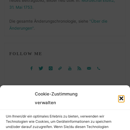
neues Beitragsbild, Bilder neu usw. in:
Mordechai Eidlitz,
31. Mai 1753
.
Die gesamte Änderungschronologie, siehe
"Über die
Änderungen"
.
FOLLOW ME
Cookie-Zustimmung
verwalten
Suchen
Um Ihnen/dir ein optimales Erlebnis zu bieten, verwenden wir
nach:
Technologien wie Cookies, um Geräteinformationen zu speichern
und/oder darauf zuzugreifen. Wenn Sie/du diesen Technologien