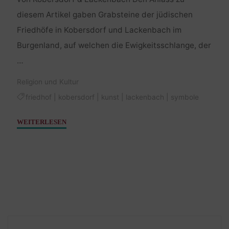
diesem Artikel gaben Grabsteine der jüdischen
Friedhöfe in Kobersdorf und Lackenbach im
Burgenland, auf welchen die Ewigkeitsschlange, der
…
Religion und Kultur
friedhof
|
kobersdorf
|
kunst
|
lackenbach
|
symbole
"Dem
WEITERLESEN
Ouroboros
auf
der
Spur"