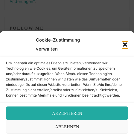
Änderungen"
.
FOLLOW ME
Cookie-Zustimmung
verwalten
Um Ihnen/dir ein optimales Erlebnis zu bieten, verwenden wir
Technologien wie Cookies, um Geräteinformationen zu speichern
und/oder darauf zuzugreifen. Wenn Sie/du diesen Technologien
zustimmen/zustimmst, können wir Daten wie das Surfverhalten oder
eindeutige IDs auf dieser Website verarbeiten. Wenn Sie/du Ihre/deine
©2026 Der Transkribierer
Zustimmung nicht erteilen/erteilst oder zurückziehen/zurückziehst,
können bestimmte Merkmale und Funktionen beeinträchtigt werden.
Back
AKZEPTIEREN
Kontakt / Impressum
ABLEHNEN
to
Datenschutz