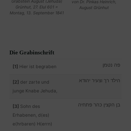
Grabstein August (Jehuda)
von Dr. Pinkas Heinrich,
Grünhut, 27. Elul 601 =
August Grünhut
Montag, 13. September 1841
Die Grabinschrift
פה נטמן
[1]
Hier ist begraben
הילד רך וצעיר יהודא
[2]
der zarte und
junge Knabe Jehuda,
בן הקצין כהר פתחיה
[3]
Sohn des
Erhabenen, d(es)
e(hrbaren) H(errn)