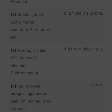
Petachja
גרינהוט נ”י. נפטר ביום
[4]
Grünhut, s(ein
Licht) m(öge
leuchten). Er verstarb
am
ב’ כ”ד אלול תרא לפ”ק
[5]
Montag, 24. Elul
601 n(ach der)
k(leinen)
Z(eitrechnung).
תנצבה
[6]
S(eine Seele)
m(öge eingebunden
sein) i(m Bündel) d(es
Lebens).